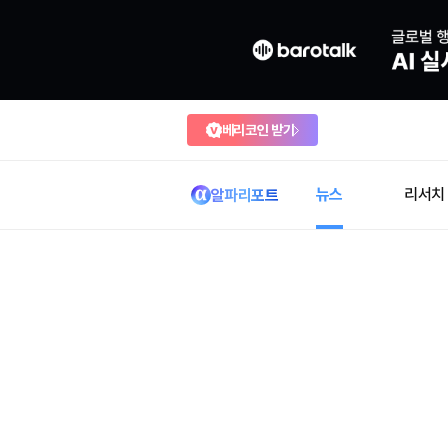
베리코인 받기
뉴스
리서치
알파리포트