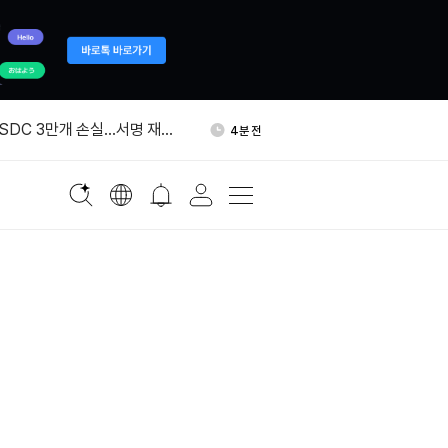
드 “비트코인, 올해 10만
24분 전
전망”
SDC 3만개 손실…서명 재사
4분 전
공격
라나에 NFT 마켓플레이스 정
4분 전
라나 네트워크로 확장
6분 전
벤트 계약 '미식 배당률' 표기 오
17분 전
고했다
드 “비트코인, 올해 10만
24분 전
전망”
SDC 3만개 손실…서명 재사
4분 전
공격