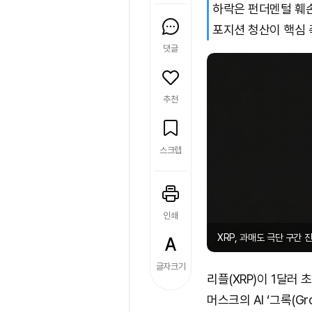
하락은 펀더멘털 훼손
포지션 청산이 핵심 
댓글
추천
스크랩
인쇄
XRP, 과매도 극단 구간 진입
글자크기
리플(XRP)이 1달러
머스크의 AI ‘그록(Gr