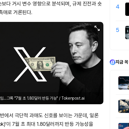
보다 거시 변수 영향으로 분석되며, 규제 진전과 숏
4
촉매로 거론된다.
5
지금 꼭
…그록 "7월 초 1.80달러 반등 가능" / Tokenpost.ai
 초반에서 극단적 과매도 신호를 보이는 가운데, 일론
ok)’이 7월 초 최대 1.80달러까지 반등 가능성을