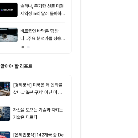
2.05%p 축소
러 지지
솔라나, 무기한 선물 미결
9
[이더 옵션 데
제약정 5억 달러 돌파하
제약정 43억3
며 네트워크 업그레이드
러…1950달러
효과 본격화
래량 선두
비트코인 바닥론 힘 받
10
IPO 시장, 종
나…주요 분석가들 상승
기 '극과 극'..
신호 주목
s 케이앤에스
 알아야 할 리포트
[경제분석] 미국은 왜 엔화를
샀나…‘일본 구제’ 아닌 미 국
채·아시아 통화 방어전
자산을 모으는 기술과 지키는
기술은 다르다
[온체인분석] 142개국 중 De