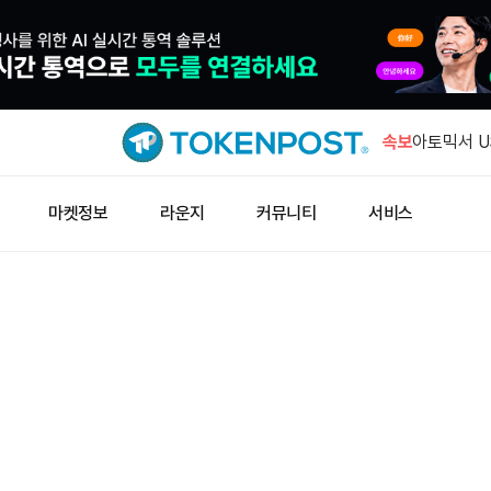
스탠다드차타
달러 도달 
속보
아토믹서 U
용 취약점 
라리블, 솔
마켓정보
라운지
커뮤니티
서비스
식 출시
래리블, 솔
CFTC, 이
해 소지 경
스탠다드차타
달러 도달 
아토믹서 U
용 취약점 