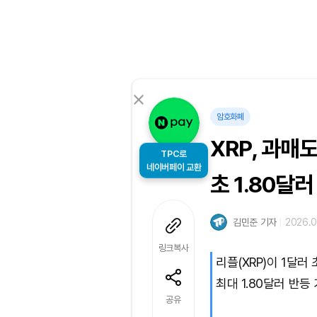
암호화폐
XRP, 과매
TPC로
네이버페이 교환
초 1.80달러
김민준 기자
2026.0
링크복사
리플(XRP)이 1달러
최대 1.80달러 반등
공유