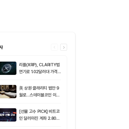
사
리플(XRP), CLARITY법
6
[오후 시세브리
연기로 1.02달러대 가격
폐 시장 혼조세
방어 중
인 64,883달
움 1,912달러
美 상원 클래리티 법안 9
7
[DEX 리포트]
월로…스테이블코인 이자
량 113억1000
가 최대 쟁점
등 1위는 '맨서'
[선물 고수 PICK] 비트코
8
리플, XRPL 3
인 달러마진 계좌 2.80%
자산 토큰화 
p 감소...코인마진 포지션
추진…XRP 가격