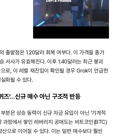
 출발점은 1.20달러 회복 여부다. 이 가격을 종가
M
 서사가 유효해진다. 이후 1.40달러는 최근 붕괴
u
으로, 이 레벨 재진입이 확인될 경우 Grok이 언급한
t
실화될 수 있다.
e
스퀴즈’…신규 매수 아닌 구조적 반등
부분은 상승 동력이 신규 자금 유입이 아닌 ‘기계적
락 과정에서 쌓인 레버리지 공매도는 비트코인(BTC)
청산으로 이어질 수 있다. 이는 일반 매수보다 훨씬