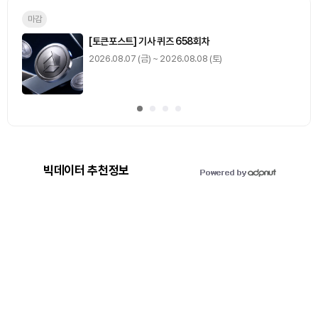
0
출석 체크
/ 0
이동
0
기사 스탬프
/ 0
이동
빅데이터 추천정보