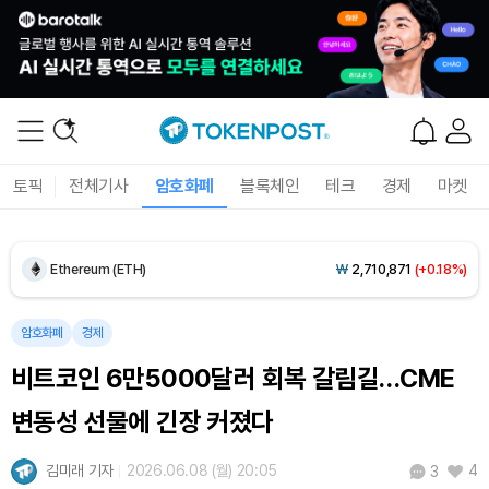
Dogecoin (DOGE)
₩
99.40
(-0.77%)
Bitcoin (BTC)
₩
91,762,896
(+0.20%)
토픽
전체기사
암호화폐
블록체인
테크
경제
마켓
Ethereum (ETH)
₩
2,710,871
(+0.18%)
Tether USDt (USDT)
₩
1,407
(-0.01%)
BNB (BNB)
₩
855,478
(+0.48%)
암호화폐
경제
비트코인 6만5000달러 회복 갈림길…CME
USDC (USDC)
₩
1,408
(-0.01%)
변동성 선물에 긴장 커졌다
XRP (XRP)
₩
1,467
(-0.20%)
김미래 기자
2026.06.08 (월) 20:05
4
3
Solana (SOL)
₩
108,742
(+1.10%)