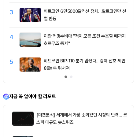
3
비트코인 6만5000달러선 정체…알트코인만 선
별 반등
4
이란 혁명수비대 "적이 모든 조건 수용할 때까지
호르무즈 통제"
5
비트코인 BIP-110 분기 멈췄다…강제 신호 체인
88블록 뒤처져
지금 꼭 알아야 할 리포트
[마켓분석] 세계에서 가장 소외됐던 시장의 반격… 코
스피 대규모 숏스퀴즈