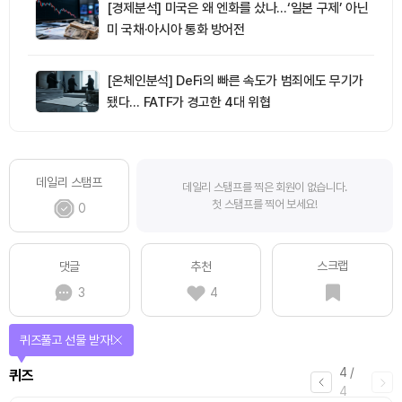
[경제분석] 미국은 왜 엔화를 샀나…‘일본 구제’ 아닌
미 국채·아시아 통화 방어전
[온체인분석] DeFi의 빠른 속도가 범죄에도 무기가
됐다… FATF가 경고한 4대 위협
데일리 스탬프
데일리 스탬프를 찍은 회원이 없습니다.
첫 스탬프를 찍어 보세요!
0
스크랩
댓글
추천
3
4
매일 미션을 완료하고 보상을 획득!
1
/
4
미션