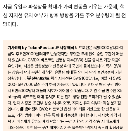
자금 유입과 파생상품 확대가 가격 변동을 키우는 가운데, 핵
심 지지선 유지 여부가 향후 방향을 가를 주요 분수령이 될 전
망이다.
기사요약 by TokenPost.ai
🔎 시장 해석
비트코인은 5만9000달러까지
급락 후 6만3000달러대로 반등했지만, 뚜렷한 추세 없이 중립 구간에 머물
러 있습니다. CME의 비트코인 변동성 지수(BVX) 선물 출시로 기관 자금이
유입되며, 시장은 방향성보다 변동성 확대 국면에 들어섰습니다. 특히 BVX
는 상승·하락과 무관하게 ‘가격 흔들림 확대’를 의미해 단기 불안정성이 커진
상황입니다.
💡 전략 포인트
핵심 지지선은 5만9100달러로, 이탈 시 5만5
000~5만7000달러 추가 하락 가능성이 열립니다. 반대로 해당 구간 방어
시 6만5000달러 재돌파 시도가 이어질 수 있습니다. 기관 수급 변수인 Str
ategy의 비트코인 매매 공시(8-K)는 단기 방향 전환 트리거가 될 수 있습니
다. 현재 시장은 ‘조건부 상승 시나리오’로, 지지선 유지 여부가 핵심 분기점
입니다.
📘 용어정리
BVX: 비트코인 옵션 데이터를 기반으로 한 변동성 지
표로, 가격 방향이 아닌 변동 폭 확대 가능성을 의미합니다. 지지선: 가격 하
락 시 매수세가 유입되며 하락을 막는 구간 저항선: 가격 상승 시 매도세가
나와 상승이 제한되는 구간 레이어2: 기존 블록체인 위에서 속도와 확장성을