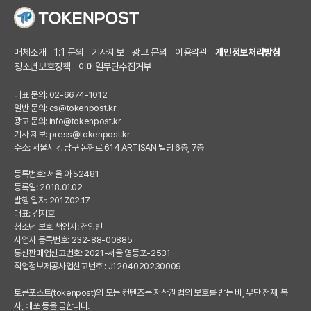
매체소개
1:1 문의
기사제보
광고 문의
이용약관
개인정보처리방침
청소년보호정책
이메일무단수집거부
대표 문의: 02-6674-1012
일반 문의:
cs@tokenpost.kr
광고 문의:
info@tokenpost.kr
기사 제보:
press@tokenpost.kr
주소: 서울시 강남구 논현로 614 ARTISAN 빌딩 6층, 7층
등록번호: 서울 아 52481
등록일: 2018.01.02
발행 일자: 2017.02.17
대표: 김지호
청소년 보호 책임자: 전영빈
사업자 등록번호: 232-88-00885
통신판매업신고번호: 2021-서울 영등포-2531
직업정보제공사업신고번호 : J1204020230009
토큰포스트(tokenpost)의 모든 컨텐츠는 저작권 법의 보호를 받는 바, 무단 전재, 복
사, 배포 등을 금합니다.