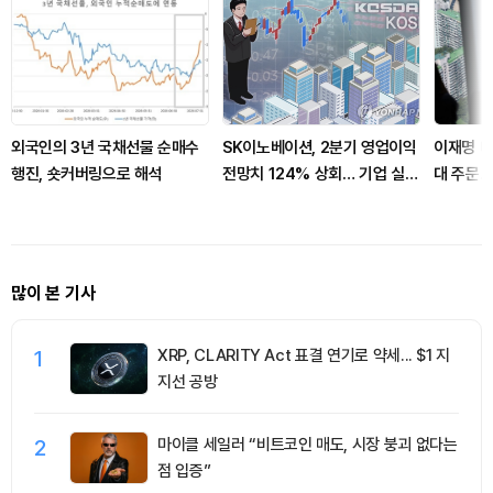
외국인의 3년 국채선물 순매수
SK이노베이션, 2분기 영업이익
이재명 대
행진, 숏커버링으로 해석
전망치 124% 상회… 기업 실적
대 주문..
양호
증 늘린
많이 본 기사
1
XRP, CLARITY Act 표결 연기로 약세... $1 지
지선 공방
2
마이클 세일러 “비트코인 매도, 시장 붕괴 없다는
점 입증”