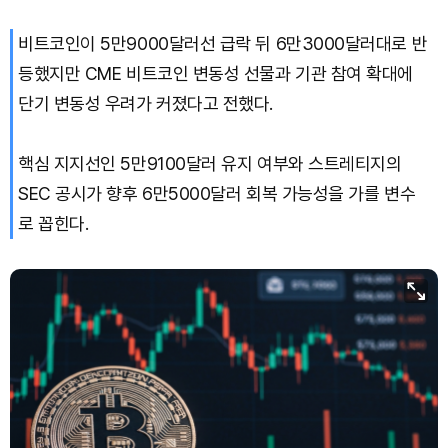
비트코인이 5만9000달러선 급락 뒤 6만3000달러대로 반
TRON (TRX)
₩
464.1
(+0.32%)
등했지만 CME 비트코인 변동성 선물과 기관 참여 확대에
Hyperliquid (HYPE)
₩
77,189
(+0.18%)
단기 변동성 우려가 커졌다고 전했다.
Dogecoin (DOGE)
₩
99.40
(-0.77%)
핵심 지지선인 5만9100달러 유지 여부와 스트레티지의
SEC 공시가 향후 6만5000달러 회복 가능성을 가를 변수
Bitcoin (BTC)
₩
91,762,896
(+0.20%)
로 꼽힌다.