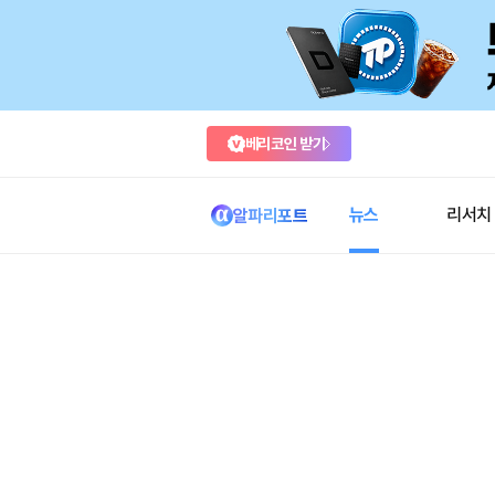
베리코인 받기
뉴스
리서치
알파리포트