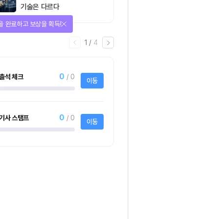
기술은 다르다
다양한 상품에 응모하자!
2
/
어
4
1명
사토시노트™ Lite
크리스피크림도넛 
하프더즌
사토시노트™ Lite
크리스피크림도넛 어
하프더즌