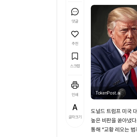
댓글
추천
스크랩
TokenPost.ai
인쇄
도널드 트럼프 미국 대
글자크기
높은 비판을 쏟아냈다
통해 “교황 레오는 