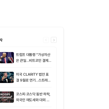
사
트럼프 대통령 “가상자산
6
미 상원 크립토
은 큰일…비트코인 결제
연…홍콩·싱가
늘어”
경쟁력 커지나
미국 CLARITY 법안 표
7
XRPL 3.3.0
결 9월로 연기…스트래티
프라이버시 강
지 1,638 BTC 매도
P는 약세
코스피·코스닥 동반 하락,
8
리플 XRP, CL
외국인 매도세와 대외 불
안 지연에 약세
안 영향
지선 분기점