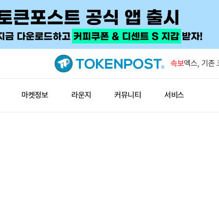
트럼프 미디
호화폐 계약
속보
엑스, 기존
종료
잭 도시의 
마켓정보
라운지
커뮤니티
서비스
입
미 증시, 
증가
미확인 지갑
BTC 이체
트럼프 미디
호화폐 계약
엑스, 기존
종료