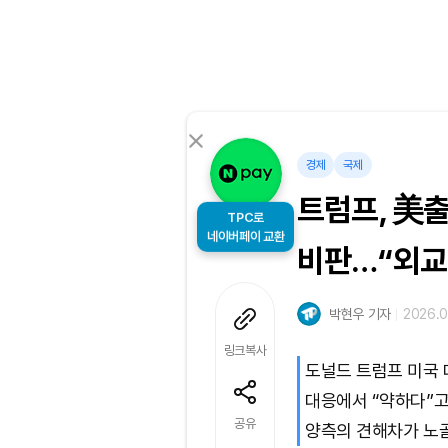
경제
국제
트럼프, 美출
TPC로
네이버페이 교환
비판…“외교
박현우 기자
2026.04
링크복사
도널드 트럼프 미국 
대응에서 “약하다”고
공유
양측의 견해차가 노