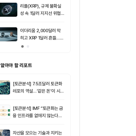
리플(XRP), 규제 불확실
9
[자정 뉴스브리
성 속 1달러 지지선 위협
인 고래 12억달
받아
TF 7.5억달러
이더리움 2,000달러 막
10
美 상원, CLAR
히고 XRP 1달러 흔들…알
표결 연기…홍
트코인 선별 장세 강화
반사이익 주목
 알아야 할 리포트
[토큰분석] 7.5조달러 토큰화
레포의 역설…‘같은 돈’이 시장
을 건널 수 있는가
[토큰분석] IMF “토큰화는 금
융 인프라를 없애지 않는다…
‘하이브리드 FMI’로 재편할
뿐”
자산을 모으는 기술과 지키는