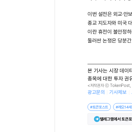
이번 설전은 외교·안
종교 지도자와 미국 대
이란 휴전이 불안정하
둘러싼 논쟁은 당분간
본 기사는 시장 데이
종목에 대한 투자 권
<저작권자 ⓒ TokenPost
광고문의
기사제보
#토큰포스트
#레오14세
텔레그램에서 토큰포