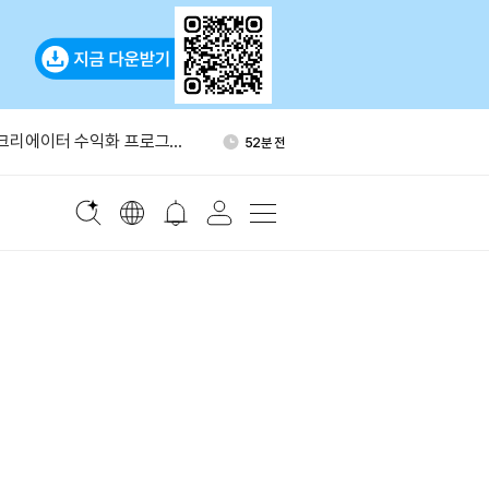
어, 크립토닷컴과 예정된 암
1시간 전
 철회
 크리에이터 수익화 프로그램
52분 전
블록, 비트코인 234개 추가 매
54분 전
이번 주 시총 2조8000억달러
1시간 전
서 갤럭시디지털로 999
1시간 전
어, 크립토닷컴과 예정된 암
1시간 전
 철회
 크리에이터 수익화 프로그램
52분 전