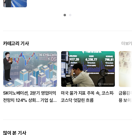
카테고리 기사
더보기
SK이노베이션, 2분기 영업이익
미국 물가 지표 주목 속, 코스피·
금융감독원
전망치 124% 상회… 기업 실적
코스닥 엇갈린 흐름
용 보이
양호
령
많이 본 기사