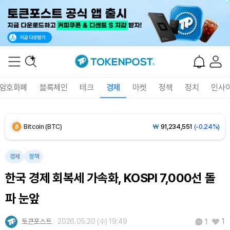
Solana (SOL)
₩
107,509
(+2.23%)
TRON (TRX)
₩
464.0
(+0.72%)
Hyperliquid (HYPE)
₩
77,025
(+0.76%)
암호화폐
블록체인
테크
경제
마켓
정책
정치
인사
Dogecoin (DOGE)
₩
98.65
(-0.28%)
Bitcoin (BTC)
₩
91,234,551
(-0.24%)
경제
정책
한국 경제 회복세 가속화, KOSPI 7,000선 돌
파 눈앞
토큰포스트
2026.05.20 (수) 19:49
1
1