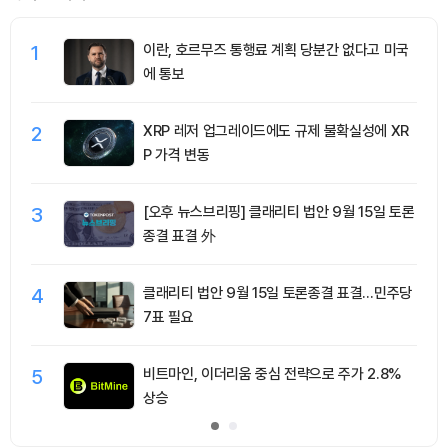
1
이란, 호르무즈 통행료 계획 당분간 없다고 미국
에 통보
2
XRP 레저 업그레이드에도 규제 불확실성에 XR
P 가격 변동
3
[오후 뉴스브리핑] 클래리티 법안 9월 15일 토론
종결 표결 外
4
클래리티 법안 9월 15일 토론종결 표결…민주당
7표 필요
5
비트마인, 이더리움 중심 전략으로 주가 2.8%
상승