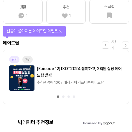
스크랩
댓글
추천
1
1
선물이 쏟아지는 에어드랍 이벤트!
3
/
에어드랍
4
일반
마감
[Episode 12] IXO™2024 참여하고, 2억원 상당 에어
드랍 받자!
추첨을 통해 100명에게 커피 기프티콘 에어드랍
빅데이터 추천정보