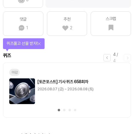
스크랩
댓글
추천
1
2
매일 미션을 완료하고 보상을 획득!
1
/
4
미션
0
출석 체크
/ 0
이동
0
기사 스탬프
/ 0
이동