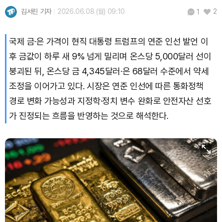
Solana (SOL)
₩
105,416
(+1.75%)
김서린 기자
2026.06.08 (월) 09:10
2
1
TRON (TRX)
₩
462.9
(+0.64%)
국제 금·은 가격이 현직 대통령 트럼프의 연준 인선 발언 이
Hyperliquid (HYPE)
₩
77,066
(-3.26%)
후 금값이 하루 새 9% 넘게 밀리며 온스당 5,000달러 선이
붕괴된 뒤, 온스당 금 4,345달러·은 68달러 수준에서 약세
Dogecoin (DOGE)
₩
98.98
(+1.09%)
조정을 이어가고 있다. 시장은 연준 인선에 따른 통화정책
경로 변화 가능성과 지정학·정치 변수 완화로 안전자산 선호
Bitcoin (BTC)
₩
91,455,389
(+0.26%)
가 진정되는 흐름을 반영하는 것으로 해석한다.