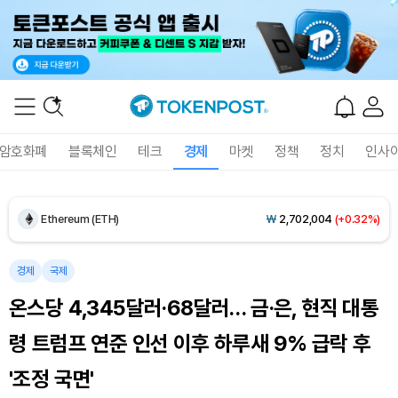
Dogecoin (DOGE)
₩
98.98
(+1.09%)
Bitcoin (BTC)
₩
91,455,389
(+0.26%)
암호화폐
블록체인
테크
경제
마켓
정책
정치
인사
Ethereum (ETH)
₩
2,702,004
(+0.32%)
Tether USDt (USDT)
₩
1,407
(+0.01%)
BNB (BNB)
₩
836,868
(+0.84%)
경제
국제
온스당 4,345달러·68달러… 금·은, 현직 대통
USDC (USDC)
₩
1,408
(+0.01%)
령 트럼프 연준 인선 이후 하루새 9% 급락 후
XRP (XRP)
₩
1,458
(+0.04%)
'조정 국면'