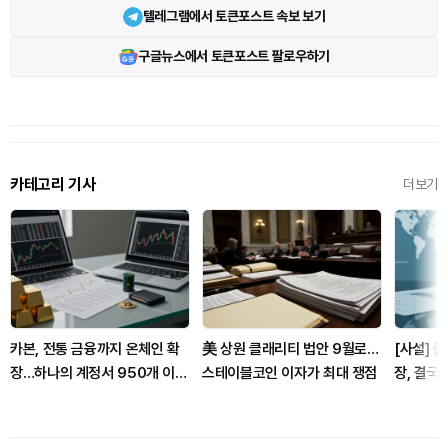
텔레그램에서 토큰포스트 속보 보기
구글뉴스에서 토큰포스트 팔로우하기
카테고리 기사
더보기
카본, 전통 금융까지 온체인 확
美 상원 클래리티 법안 9월로…
[사설] 
장…하나의 계정서 950개 이상
스테이블코인 이자가 최대 쟁점
장, 결국
거래 지원