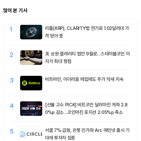
많이 본 기사
1
리플(XRP), CLARITY법 연기로 1.02달러대 가
격 방어 중
2
美 상원 클래리티 법안 9월로…스테이블코인 이
자가 최대 쟁점
3
비트마인, 이더리움 매집에도 주가 약세 지속
4
[선물 고수 PICK] 비트코인 달러마진 계좌 2.8
0%p 감소...코인마진 포지션 2.05%p 축소
5
서클 7% 급등, 은행 인가와 Arc 메인넷 출시 기
대에 투자자 집중