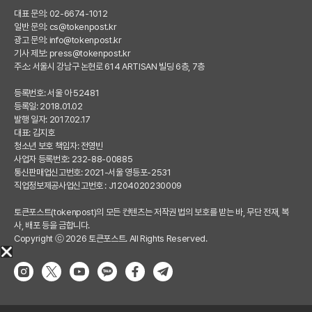
대표 문의: 02-6674-1012
일반 문의:
cs@tokenpost.kr
광고 문의:
info@tokenpost.kr
기사 제보:
press@tokenpost.kr
주소: 서울시 강남구 논현로 614 ARTISAN 빌딩 6층, 7층
등록번호: 서울 아 52481
등록일: 2018.01.02
발행 일자: 2017.02.17
대표: 김지호
청소년 보호 책임자: 전영빈
사업자 등록번호: 232-88-00885
통신판매업신고번호: 2021-서울 영등포-2531
직업정보제공사업신고번호 : J1204020230009
토큰포스트(tokenpost)의 모든 컨텐츠는 저작권 법의 보호를 받는 바, 무단 전재, 복
사, 배포 등을 금합니다.
Copyright ⓒ 2026 토큰포스트. All Rights Reserved.