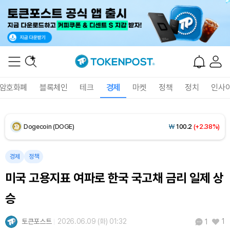
XRP (XRP)
₩
1,472
(+2.99%)
Solana (SOL)
₩
107,472
(+4.22%)
TRON (TRX)
₩
462.6
(+0.41%)
암호화폐
블록체인
테크
경제
마켓
정책
정치
인사
Hyperliquid (HYPE)
₩
77,411
(+1.76%)
Dogecoin (DOGE)
₩
100.2
(+2.38%)
Bitcoin (BTC)
₩
91,618,398
(+0.57%)
경제
정책
미국 고용지표 여파로 한국 국고채 금리 일제 상
승
토큰포스트
2026.06.09 (화) 01:32
1
1