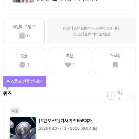
데일리 스탬프
데일리 스탬프를 찍은 회원이 없습니다.
첫 스탬프를 찍어 보세요!
0
스크랩
댓글
추천
1
1
퀴즈풀고 선물 받자!
4
/
퀴즈
4
마감
[토큰포스트] 기사 퀴즈 658회차
2026.08.07 (금) ~ 2026.08.08 (토)