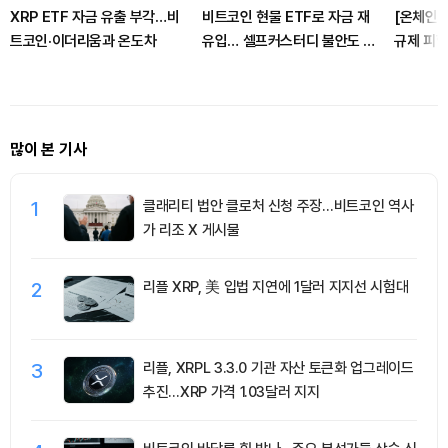
XRP ETF 자금 유출 부각…비
비트코인 현물 ETF로 자금 재
[온체인분석
트코인·이더리움과 온도차
유입… 셀프커스터디 불안도 자
규제 피할
극
통제하는
많이 본 기사
1
클래리티 법안 클로처 신청 주장…비트코인 역사
가 리조 X 게시물
2
리플 XRP, 美 입법 지연에 1달러 지지선 시험대
3
리플, XRPL 3.3.0 기관 자산 토큰화 업그레이드
추진…XRP 가격 1.03달러 지지