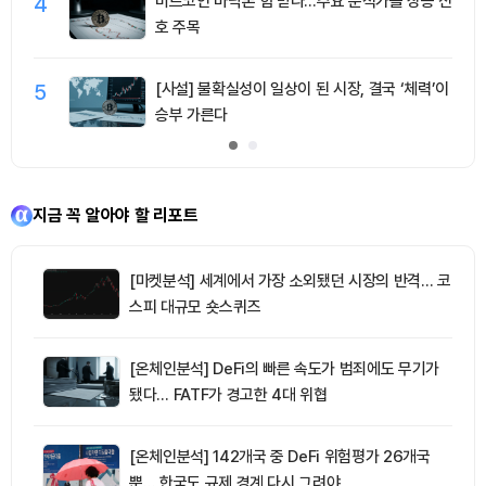
4
비트코인 바닥론 힘 받나…주요 분석가들 상승 신
호 주목
5
[사설] 불확실성이 일상이 된 시장, 결국 ‘체력’이
승부 가른다
지금 꼭 알아야 할 리포트
[마켓분석] 세계에서 가장 소외됐던 시장의 반격… 코
스피 대규모 숏스퀴즈
[온체인분석] DeFi의 빠른 속도가 범죄에도 무기가
됐다… FATF가 경고한 4대 위협
[온체인분석] 142개국 중 DeFi 위험평가 26개국
뿐… 한국도 규제 경계 다시 그려야