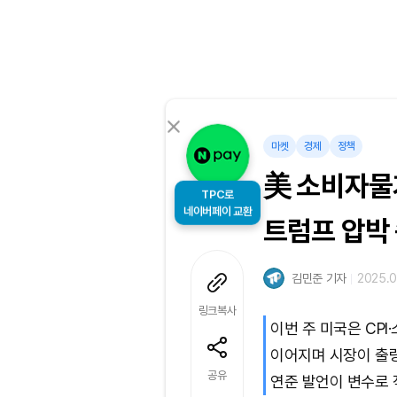
마켓
경제
정책
美 소비자물
TPC로
트럼프 압박 
네이버페이 교환
김민준 기자
2025.05
링크복사
이번 주 미국은 CP
이어지며 시장이 출렁
공유
연준 발언이 변수로 