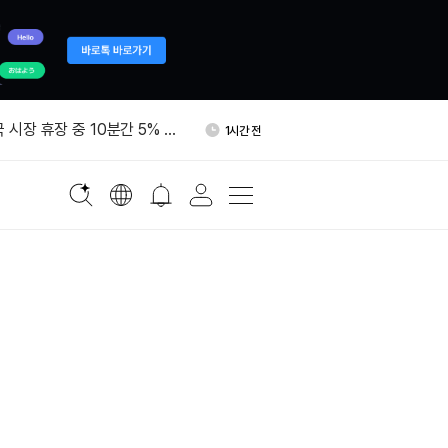
768만 달러 규모 ETH 리도
1시간 전
킹
국 시장 휴장 중 10분간 5% 상
1시간 전
드팀, 코드 저장소 150곳 점
1시간 전
10여건 발견
15억달러 해킹 놓고 북한에 민
1시간 전
다
비트코인 367.65개 콜드월렛
1시간 전
옮겼다
768만 달러 규모 ETH 리도
1시간 전
킹
국 시장 휴장 중 10분간 5% 상
1시간 전