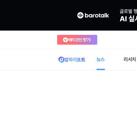
베리코인 받기
뉴스
리서치
알파리포트