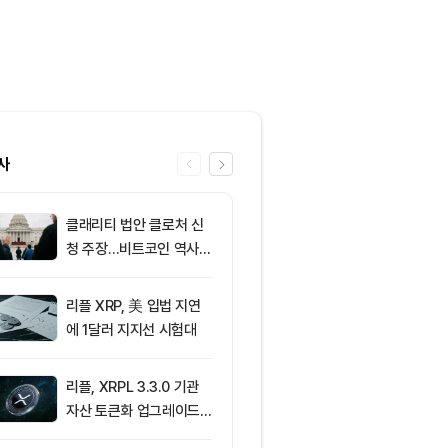
사
클래리티 법안 클로처 신
6
XRP ETF 자
청 주장…비트코인 역사가
각…비트코인·
리조 X 게시물
온도차
리플 XRP, 美 입법 지연
7
[저녁 시세브리
에 1달러 지지선 시험대
폐 시장 상승세
인 64,971달
움 1,916달러
리플, XRPL 3.3.0 기관
8
비트코인, 고용
자산 토큰화 업그레이드
등했지만 6만5
추진…XRP 가격 1.03달
선서 숨 고르기