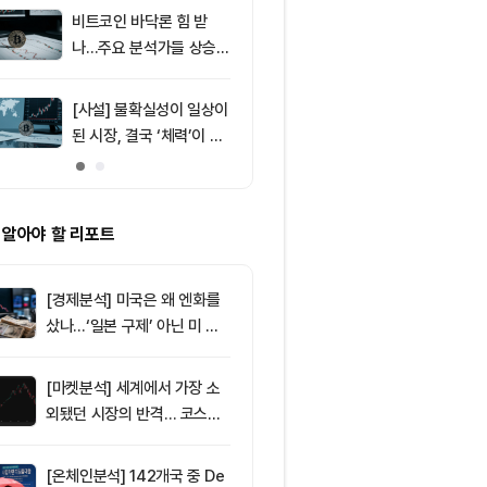
러 지지
비트코인 바닥론 힘 받
9
미 상원, 9월 
나…주요 분석가들 상승
티 법안 절차 
신호 주목
다
[사설] 불확실성이 일상이
10
[저녁 뉴스브리
된 시장, 결국 ‘체력’이 승
인 현물 ETF 
부 가른다
속 순유입 外
 알아야 할 리포트
[경제분석] 미국은 왜 엔화를
샀나…‘일본 구제’ 아닌 미 국
채·아시아 통화 방어전
[마켓분석] 세계에서 가장 소
외됐던 시장의 반격… 코스피
대규모 숏스퀴즈
[온체인분석] 142개국 중 De