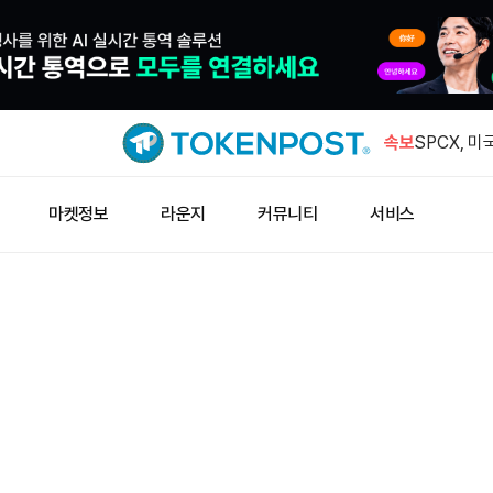
대형 주소, 
에 스테이
속보
SPCX, 미
승
비트코인 레
마켓정보
라운지
커뮤니티
서비스
검…취약점 
바이비트, 
사소송 냈
비트멕스, 
서 핫월렛 
대형 주소, 
에 스테이
SPCX, 미
승