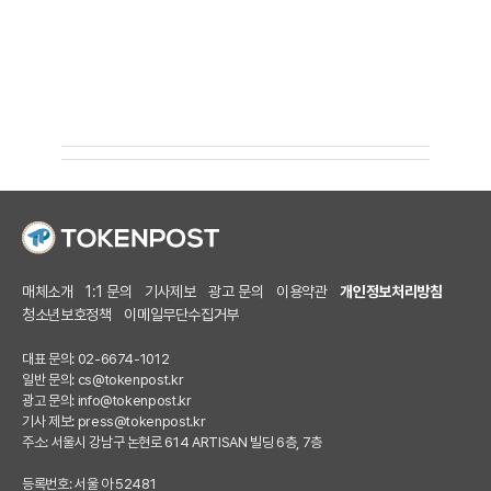
매체소개
1:1 문의
기사제보
광고 문의
이용약관
개인정보처리방침
청소년보호정책
이메일무단수집거부
대표 문의: 02-6674-1012
일반 문의:
cs@tokenpost.kr
광고 문의:
info@tokenpost.kr
기사 제보:
press@tokenpost.kr
주소: 서울시 강남구 논현로 614 ARTISAN 빌딩 6층, 7층
등록번호: 서울 아 52481