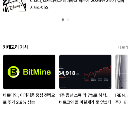
디즈니, 스트리밍과 테마파크 덕분에 2026년 2분기 실적
서프라이즈
카테고리 기사
더보기
비트마인, 이더리움 중심 전략으
1주 옵션 스큐 약 7%로 하락…
IREN, 
로 주가 2.8% 상승
비트코인 콜 미결제가 풋 앞섰다
주가 8.