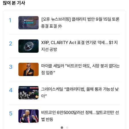
많이 본 기사
1
[오후 뉴스브리핑] 클래리티 법안 9월 15일 토론
종결 표결 外
2
XRP, CLARITY Act 표결 연기로 약세... $1 지
지선 공방
3
마이클 세일러 “비트코인 매도, 시장 붕괴 없다는
점 입증”
4
그레이스케일 “클래리티법, 올해 통과 가능성 낮
아”
5
비트코인 6만5000달러선 정체…알트코인만 선
별 반등