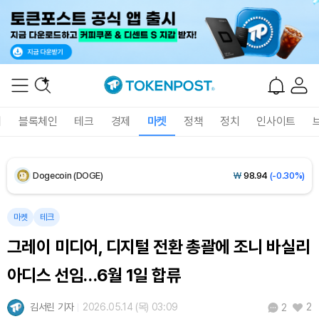
Solana (SOL)
₩
107,793
(+1.49%)
TRON (TRX)
₩
464.2
(+0.32%)
Hyperliquid (HYPE)
₩
76,696
(+0.21%)
폐
블록체인
테크
경제
마켓
정책
정치
인사이트
Dogecoin (DOGE)
₩
98.94
(-0.30%)
Bitcoin (BTC)
₩
91,753,546
(+0.31%)
마켓
테크
그레이 미디어, 디지털 전환 총괄에 조니 바실리
아디스 선임…6월 1일 합류
김서린 기자
2026.05.14 (목) 03:09
2
2