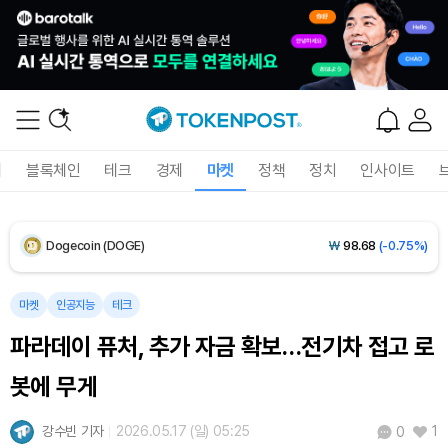
Solana (SOL)
₩
103,872
(-1.45%)
TRON (TRX)
₩
465.6
(+0.25%)
Hyperliquid (HYPE)
₩
79,250
(-0.98%)
폐
블록체인
테크
경제
마켓
정책
정치
인사이트
Dogecoin (DOGE)
₩
98.68
(-0.75%)
Bitcoin (BTC)
₩
91,684,691
(-0.56%)
마켓
인공지능
테크
파라데이 퓨처, 추가 자금 확보…전기차 접고 로
봇에 무게
강수빈 기자
2026.05.17 (일) 05:25
1
0