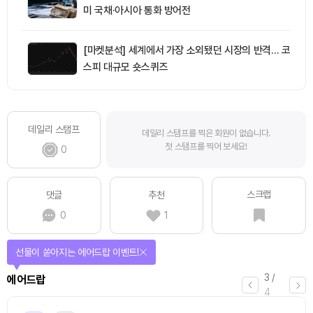
미 국채·아시아 통화 방어전
[마켓분석] 세계에서 가장 소외됐던 시장의 반격… 코
스피 대규모 숏스퀴즈
데일리 스탬프
데일리 스탬프를 찍은 회원이 없습니다.
첫 스탬프를 찍어 보세요!
0
스크랩
댓글
추천
0
1
선물이 쏟아지는 에어드랍 이벤트!
3
/
에어드랍
4