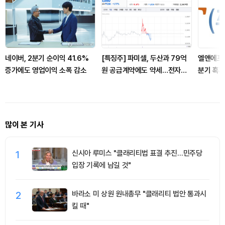
네이버, 2분기 순이익 41.6%
[특징주] 파미셀, 두산과 79억
엘앤에프,
증가에도 영업이익 소폭 감소
원 공급계약에도 약세…전자재
분기 흑자
료 수주 확대
많이 본 기사
1
신시아 루미스 "클래리티법 표결 추진…민주당
입장 기록에 남길 것"
2
바라소 미 상원 원내총무 "클래리티 법안 통과시
킬 때"