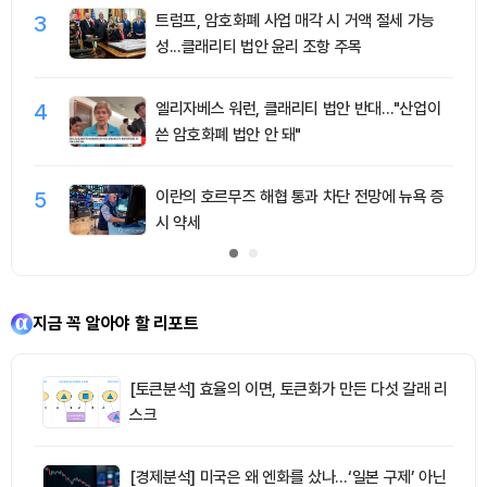
3
트럼프, 암호화폐 사업 매각 시 거액 절세 가능
성...클래리티 법안 윤리 조항 주목
4
엘리자베스 워런, 클래리티 법안 반대…"산업이
쓴 암호화폐 법안 안 돼"
5
이란의 호르무즈 해협 통과 차단 전망에 뉴욕 증
시 약세
지금 꼭 알아야 할 리포트
[토큰분석] 효율의 이면, 토큰화가 만든 다섯 갈래 리
스크
[경제분석] 미국은 왜 엔화를 샀나…‘일본 구제’ 아닌