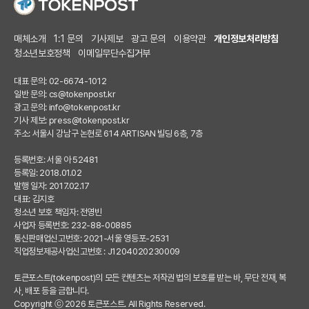
매체소개
1:1 문의
기사제보
광고 문의
이용약관
개인정보처리방침
청소년보호정책
이메일무단수집거부
대표 문의: 02-6674-1012
일반 문의:
cs@tokenpost.kr
광고 문의:
info@tokenpost.kr
기사 제보:
press@tokenpost.kr
주소: 서울시 강남구 논현로 614 ARTISAN 빌딩 6층, 7층
등록번호: 서울 아 52481
등록일: 2018.01.02
발행 일자: 2017.02.17
대표: 김지호
청소년 보호 책임자: 전영빈
사업자 등록번호: 232-88-00885
통신판매업신고번호: 2021-서울 영등포-2531
직업정보제공사업신고번호 : J1204020230009
토큰포스트(tokenpost)의 모든 컨텐츠는 저작권 법의 보호를 받는 바, 무단 전재, 복
사, 배포 등을 금합니다.
Copyright ⓒ 2026 토큰포스트. All Rights Reserved.