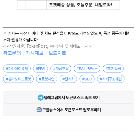
본 기사는 시장 데이터 및 차트 분석을 바탕으로 작성되었으며, 특정 종목에 대한
투자 권유가 아닙니다.
<저작권자 ⓒ TokenPost, 무단전재 및 재배포 금지>
광고문의
기사제보
보도자료
#파라데이퓨처
#FFAI
#자금조달
#EAI로보틱스
#피지컬AI
#휴머노이드로봇
#로봇사업
#전기차
#SEC
#지배구조개편
텔레그램에서 토큰포스트 속보 보기
구글뉴스에서 토큰포스트 팔로우하기