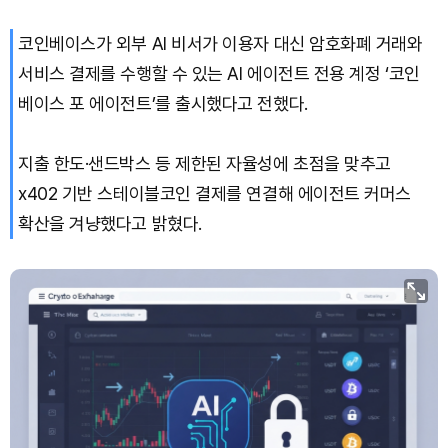
XRP (XRP)
₩
1,460
(+0.99%)
코인베이스가 외부 AI 비서가 이용자 대신 암호화폐 거래와
Solana (SOL)
₩
104,820
(+2.49%)
서비스 결제를 수행할 수 있는 AI 에이전트 전용 계정 ‘코인
베이스 포 에이전트’를 출시했다고 전했다.
TRON (TRX)
₩
461.3
(+0.07%)
지출 한도·샌드박스 등 제한된 자율성에 초점을 맞추고
Hyperliquid (HYPE)
₩
76,553
(-2.26%)
x402 기반 스테이블코인 결제를 연결해 에이전트 커머스
Dogecoin (DOGE)
₩
98.80
(+1.39%)
확산을 겨냥했다고 밝혔다.
Bitcoin (BTC)
₩
91,492,817
(+1.11%)