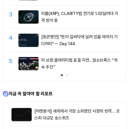
3
리플(XRP), CLARITY법 연기로 1.02달러대 가
격 방어 중
4
[토큰명언] "돈이 길바닥에 널려 있을 때까지 기
다려라" ㅡ Day 144
5
미 상원 클래리티법 표결 지연…알소브룩스 “계
속 추진”
지금 꼭 알아야 할 리포트
[마켓분석] 세계에서 가장 소외됐던 시장의 반격… 코
스피 대규모 숏스퀴즈