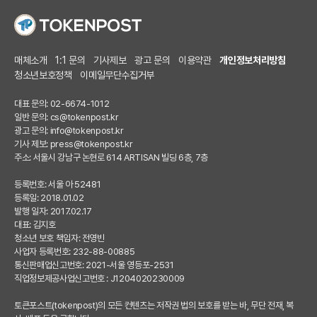
매체소개
1:1 문의
기사제보
광고 문의
이용약관
개인정보처리방침
청소년보호정책
이메일무단수집거부
대표 문의: 02-6674-1012
일반 문의:
cs@tokenpost.kr
광고 문의:
info@tokenpost.kr
기사 제보:
press@tokenpost.kr
주소: 서울시 강남구 논현로 614 ARTISAN 빌딩 6층, 7층
등록번호: 서울 아 52481
등록일: 2018.01.02
발행 일자: 2017.02.17
대표: 김지호
청소년 보호 책임자: 전영빈
사업자 등록번호: 232-88-00885
통신판매업신고번호: 2021-서울 영등포-2531
직업정보제공사업신고번호 : J1204020230009
토큰포스트(tokenpost)의 모든 컨텐츠는 저작권 법의 보호를 받는 바, 무단 전재, 복