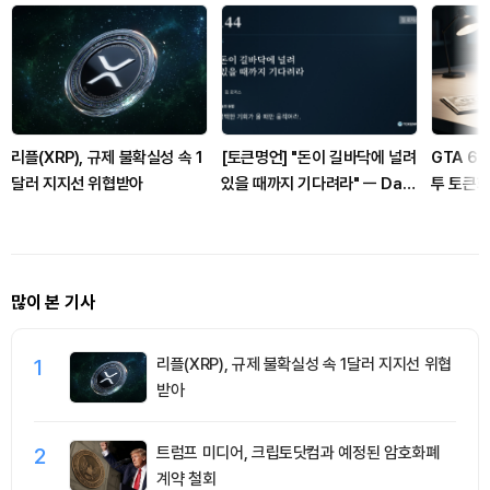
리플(XRP), 규제 불확실성 속 1
[토큰명언] "돈이 길바닥에 널려
GTA 6
달러 지지선 위협받아
있을 때까지 기다려라" ㅡ Day
투 토큰화
144
확대
많이 본 기사
1
리플(XRP), 규제 불확실성 속 1달러 지지선 위협
받아
2
트럼프 미디어, 크립토닷컴과 예정된 암호화폐
계약 철회