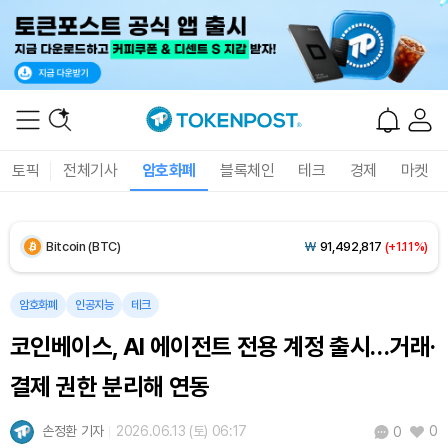
Dogecoin (DOGE)
₩
98.80
(+1.39%)
토픽
전체기사
암호화폐
블록체인
테크
경제
마켓
Bitcoin (BTC)
₩
91,492,817
(+1.11%)
Ethereum (ETH)
₩
2,698,943
(+0.98%)
암호화폐
인공지능
테크
Tether USDt (USDT)
₩
1,407
(+0.03%)
코인베이스, AI 에이전트 전용 계정 출시…거래·
BNB (BNB)
₩
834,378
(-0.17%)
결제 권한 분리해 연동
USDC (USDC)
₩
1,408
(+0.01%)
손정환 기자
2026.06.13 (토) 06:17
0
0