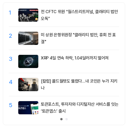
1
전 CFTC 위원 “월스트리트저널, 클래리티 법안
오독”
2
미 상원 은행위원장 "클래리티 법안, 휴회 전 표
결"
3
XRP 4일 연속 하락, 1.04달러까지 떨어져
4
[칼럼] 콜드월렛도 뚫렸다…내 코인은 누가 지키
나
5
토큰포스트, 투자자와 디지털자산 서비스를 잇는
‘토큰앱스’ 출시