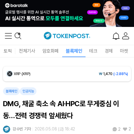
Tether USDt (USDT)
₩
1,421
(+0.01%)
BNB (BNB)
₩
841,499
(-0.70%)
USDC (USDC)
₩
1,422
(0.00%)
토픽
전체기사
암호화폐
블록체인
테크
경제
마켓
XRP (XRP)
₩
1,470
(-2.88%)
Solana (SOL)
₩
103,591
(-1.70%)
TRON (TRX)
₩
464.7
(-0.29%)
블록체인
인공지능
DMG, 채굴 축소 속 AI·HPC로 무게중심 이
Hyperliquid (HYPE)
₩
79,666
(-1.38%)
동…전력 경쟁력 앞세웠다
Dogecoin (DOGE)
₩
98.04
(-1.65%)
강수빈 기자
2026.05.08 (금) 18:42
2
2