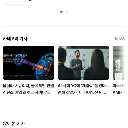
다
카테고리 기사
더보기
웁살라 시큐리티, 블록체인 인텔
AI 시대 YC에 ‘재입학’ 늘었다…
머스크의 
리전스 기업 최초로 사이버위협
연쇄 창업가, 더 가벼워진 팀으
AMD 제
연합 CTA 가입
로 복귀
사용 발
많이 본 기사