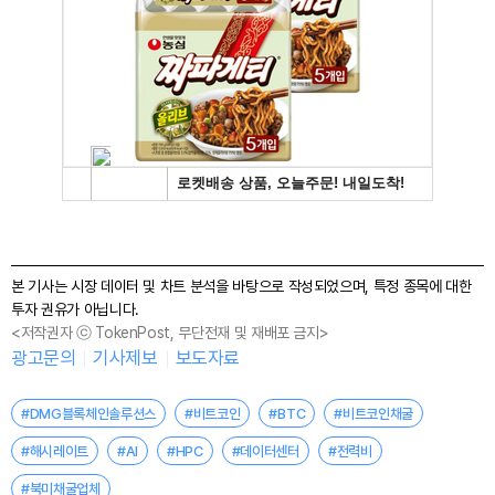
본 기사는 시장 데이터 및 차트 분석을 바탕으로 작성되었으며, 특정 종목에 대한
투자 권유가 아닙니다.
<저작권자 ⓒ TokenPost, 무단전재 및 재배포 금지>
광고문의
기사제보
보도자료
#DMG블록체인솔루션스
#비트코인
#BTC
#비트코인채굴
#해시레이트
#AI
#HPC
#데이터센터
#전력비
#북미채굴업체