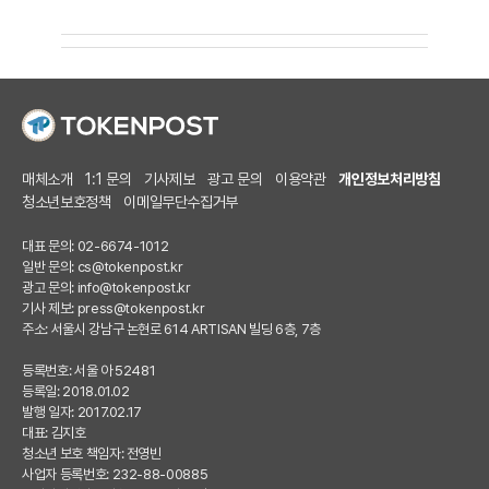
매체소개
1:1 문의
기사제보
광고 문의
이용약관
개인정보처리방침
청소년보호정책
이메일무단수집거부
대표 문의: 02-6674-1012
일반 문의:
cs@tokenpost.kr
광고 문의:
info@tokenpost.kr
기사 제보:
press@tokenpost.kr
주소: 서울시 강남구 논현로 614 ARTISAN 빌딩 6층, 7층
등록번호: 서울 아 52481
등록일: 2018.01.02
발행 일자: 2017.02.17
대표: 김지호
청소년 보호 책임자: 전영빈
사업자 등록번호: 232-88-00885