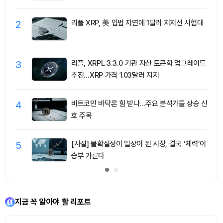
2
리플 XRP, 美 입법 지연에 1달러 지지선 시험대
3
리플, XRPL 3.3.0 기관 자산 토큰화 업그레이드
추진…XRP 가격 1.03달러 지지
4
비트코인 바닥론 힘 받나…주요 분석가들 상승 신
호 주목
5
[사설] 불확실성이 일상이 된 시장, 결국 ‘체력’이
승부 가른다
지금 꼭 알아야 할 리포트