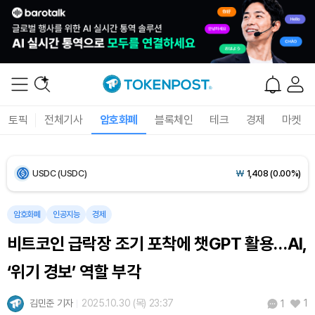
Bitcoin (BTC)
₩
91,474,226
(+0.19%)
Ethereum (ETH)
₩
2,703,066
(+0.34%)
Tether USDt (USDT)
₩
1,407
(-0.01%)
BNB (BNB)
₩
848,632
(+1.81%)
토픽
전체기사
암호화폐
블록체인
테크
경제
마켓
USDC (USDC)
₩
1,408
(0.00%)
XRP (XRP)
₩
1,466
(+1.89%)
Solana (SOL)
₩
107,031
(+3.27%)
암호화폐
인공지능
경제
비트코인 급락장 조기 포착에 챗GPT 활용…AI,
TRON (TRX)
₩
462.7
(+0.49%)
‘위기 경보’ 역할 부각
Hyperliquid (HYPE)
₩
77,126
(+1.08%)
김민준 기자
2025.10.30 (목) 23:37
1
1