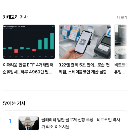
카테고리 기사
더보기
이더리움 현물 ETF 4거래일째
322엔 결제 5초 만에…로손 편
비트코인 
순유입세...하루 4960만 달러
의점, 스테이블코인 계산 실증
유입… 
유치
극
많이 본 기사
1
클래리티 법안 클로처 신청 주장…비트코인 역사
가 리조 X 게시물