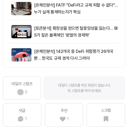
[온체인분석] FATF "DeFi라고 규제 피할 수 없다"…
누가 실제 통제하는지가 핵심
[토큰분석] 확장성을 얻으면 탈중앙성을 잃는다… BI
S가 짚은 블록체인 ‘분열의 경제학’
[온체인분석] 142개국 중 DeFi 위험평가 26개국
뿐… 한국도 규제 경계 다시 그려야
데일리 스탬프
데일리 스탬프를 찍은 회원이 없습니다.
첫 스탬프를 찍어 보세요!
0
스크랩
댓글
추천
1
1