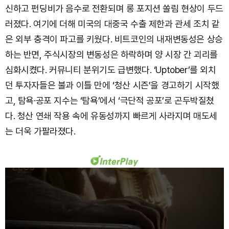
신하고 펀딩비가 음수로 전환되며 롱 포지션 쏠림 현상이 두드
러졌다. 여기에 더해 미국의 대중국 수출 제한과 관세 조치 같
은 외부 충격이 파고를 키웠다. 비트코인의 내재변동성은 상승
하는 반면, 주식시장의 변동성은 하락하며 양 시장 간 괴리를
심화시켰다. 커뮤니티 분위기도 급변했다. ‘Uptober’를 외치
던 투자자들은 불과 이틀 만에 ‘청산 시즌’을 경고하기 시작했
고, 탐욕·공포 지수는 ‘탐욕’에서 ‘극단적 공포’로 곤두박질쳤
다. 청산 연쇄 작용 속에 유동성까지 빠르게 사라지며 매도세
는 더욱 가팔라졌다.