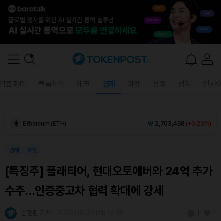
Dogecoin (DOGE)
₩
98.50
(-0.15%)
암호화폐
블록체인
테크
경제
마켓
정책
정치
인사
Bitcoin (BTC)
₩
91,713,161
(+0.46%)
Ethereum (ETH)
₩
2,703,468
(+0.23%)
Tether USDt (USDT)
₩
1,408
(0.00%)
경제
마켓
[특징주] 플래티어, 현대오토에버와 24억 추가
BNB (BNB)
₩
850,895
(+0.44%)
수주…인증중고차 협력 확대에 강세
USDC (USDC)
₩
1,409
(+0.01%)
손정환 기자
2026.06.09 (화) 12:45
1
1
XRP (XRP)
₩
1,453
(-0.26%)