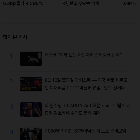
6.3bp 올라 4.585%
선, 현물 수요는 약세
XRP 8,
많이 본 기사
1
머스크 “미래 모든 자동차에 스타링크 탑재”
2
8월 10일 출근길 팟캐스트 — 미국 현물 비트코
인·이더리움 ETF 11억달러 유입…알트 강세와 숏
청산 동반
3
미 민주당, CLARITY Act 허점 지적…트럼프 대
통령 암호화폐 수익도 문제 제기
4
4000명 참여한 SK하이닉스 새 노조 준비모임