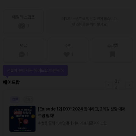
데일리 스탬프
데일리 스탬프를 찍은 회원이 없습니다.
첫 스탬프를 찍어 보세요!
0
스크랩
댓글
추천
1
1
선물이 쏟아지는 에어드랍 이벤트!
3
/
에어드랍
4
일반
마감
[Episode 12] IXO™2024 참여하고, 2억원 상당 에어
드랍 받자!
추첨을 통해 100명에게 커피 기프티콘 에어드랍