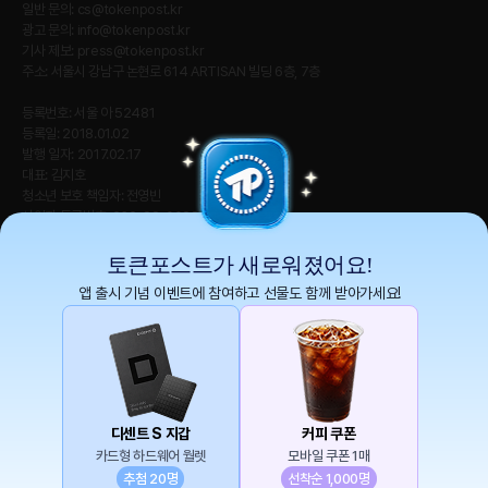
일반 문의:
cs@tokenpost.kr
광고 문의:
info@tokenpost.kr
기사 제보:
press@tokenpost.kr
주소: 서울시 강남구 논현로 614 ARTISAN 빌딩 6층, 7층
등록번호: 서울 아 52481
등록일: 2018.01.02
발행 일자: 2017.02.17
대표: 김지호
청소년 보호 책임자: 전영빈
사업자 등록번호: 232-88-00885
통신판매업신고번호: 2021-서울 영등포-2531
직업정보제공사업신고번호 : J1204020230009
토큰포스트가 새로워졌어요!
앱 출시 기념 이벤트에 참여하고 선물도 함께 받아가세요!
토큰포스트(tokenpost)의 모든 컨텐츠는 저작권 법의 보호를 받는 바, 무단 전재, 복
사, 배포 등을 금합니다.
Copyright ⓒ 2026 토큰포스트. All Rights Reserved.
디센트 S 지갑
커피 쿠폰
카드형 하드웨어 월렛
모바일 쿠폰 1매
추첨 20명
선착순 1,000명