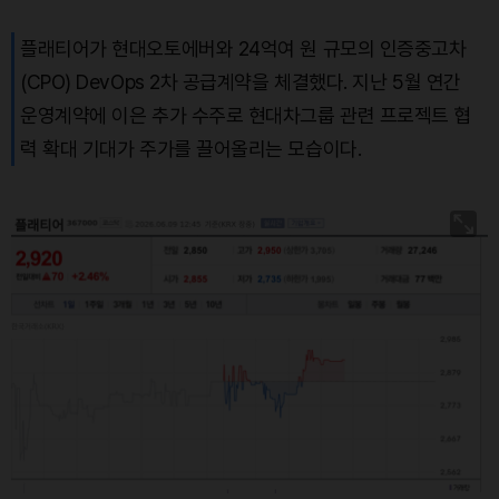
플래티어가 현대오토에버와 24억여 원 규모의 인증중고차
Solana (SOL)
₩
108,086
(+0.42%)
(CPO) DevOps 2차 공급계약을 체결했다. 지난 5월 연간
TRON (TRX)
₩
465.6
(+0.26%)
운영계약에 이은 추가 수주로 현대차그룹 관련 프로젝트 협
력 확대 기대가 주가를 끌어올리는 모습이다.
Hyperliquid (HYPE)
₩
76,953
(+0.09%)
Dogecoin (DOGE)
₩
98.50
(-0.15%)
Bitcoin (BTC)
₩
91,713,161
(+0.46%)