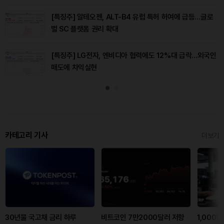
[특징주] 알테오젠, ALT-B4 유럽 특허 허여에 급등…글로
벌 SC 플랫폼 권리 확대
[특징주] LG전자, 엔비디아 협력에도 12%대 급락…외국인
매도에 차익실현
카테고리 기사
더보기
30년물 국고채 금리 하루
비트코인 7만2000달러 저항
1,000