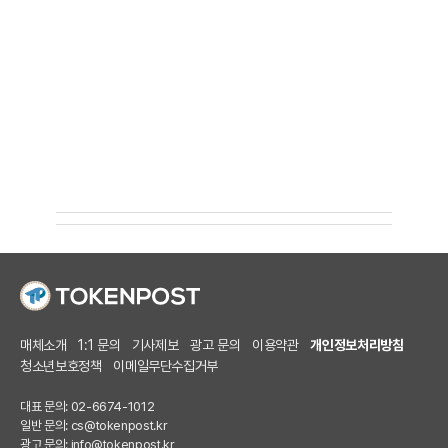
매체소개
1:1 문의
기사제보
광고 문의
이용약관
개인정보처리방침
청소년보호정책
이메일무단수집거부
대표 문의: 02-6674-1012
일반 문의:
cs@tokenpost.kr
광고 문의:
info@tokenpost.kr