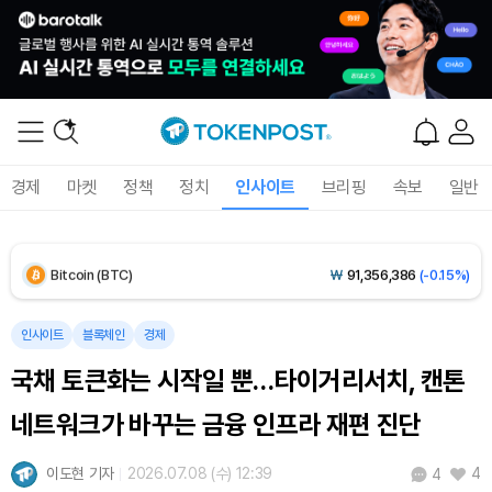
Solana (SOL)
₩
107,654
(+1.27%)
TRON (TRX)
₩
464.1
(+0.28%)
Hyperliquid (HYPE)
₩
76,395
(-0.36%)
경제
마켓
정책
정치
인사이트
브리핑
속보
일반
Dogecoin (DOGE)
₩
98.73
(-0.41%)
Bitcoin (BTC)
₩
91,356,386
(-0.15%)
인사이트
블록체인
경제
국채 토큰화는 시작일 뿐…타이거리서치, 캔톤
네트워크가 바꾸는 금융 인프라 재편 진단
이도현 기자
2026.07.08 (수) 12:39
4
4