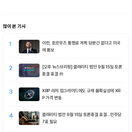
많이 본 기사
1
이란, 호르무즈 통행료 계획 당분간 없다고 미국
에 통보
2
[오후 뉴스브리핑] 클래리티 법안 9월 15일 토론
종결 표결 外
3
XRP 레저 업그레이드에도 규제 불확실성에 XR
P 가격 변동
4
클래리티 법안 9월 15일 토론종결 표결…민주당
7표 필요