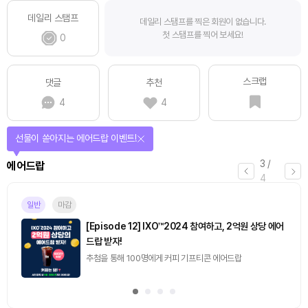
데일리 스탬프
데일리 스탬프를 찍은 회원이 없습니다.
첫 스탬프를 찍어 보세요!
0
스크랩
댓글
추천
4
4
선물이 쏟아지는 에어드랍 이벤트!
3
/
에어드랍
4
일반
마감
[Episode 12] IXO™2024 참여하고, 2억원 상당 에어
드랍 받자!
추첨을 통해 100명에게 커피 기프티콘 에어드랍