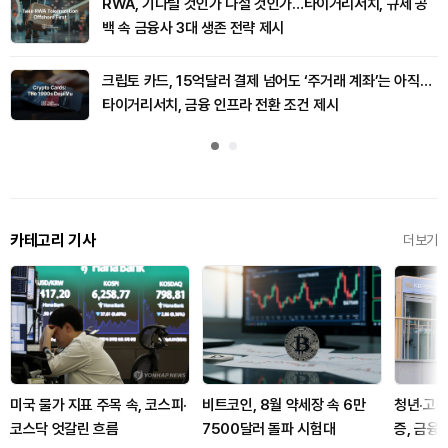
RWA, 기다릴 것인가 나설 것인가…타이거리서치, 규제 공
백 속 금융사 3대 생존 전략 제시
크립토 카드, 15억달러 결제 넘어도 ‘주거래 계좌’는 아직…
타이거리서치, 금융 인프라 전환 조건 제시
카테고리 기사
더보기
미국 물가 지표 주목 속, 코스피·
비트코인, 8월 약세장 속 6만
청년·고령
코스닥 엇갈린 흐름
7500달러 돌파 시험대
증, 금융