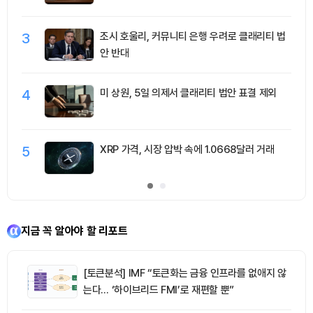
3
조시 호울리, 커뮤니티 은행 우려로 클래리티 법
안 반대
4
미 상원, 5일 의제서 클래리티 법안 표결 제외
5
XRP 가격, 시장 압박 속에 1.0668달러 거래
지금 꼭 알아야 할 리포트
[토큰분석] IMF “토큰화는 금융 인프라를 없애지 않
는다… ‘하이브리드 FMI’로 재편할 뿐”