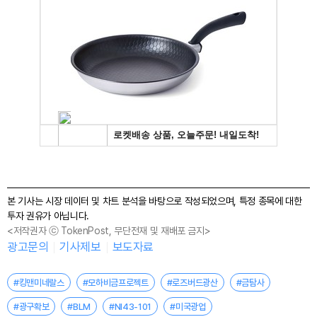
본 기사는 시장 데이터 및 차트 분석을 바탕으로 작성되었으며, 특정 종목에 대한
투자 권유가 아닙니다.
<저작권자 ⓒ TokenPost, 무단전재 및 재배포 금지>
광고문의
기사제보
보도자료
#킹맨미네랄스
#모하비금프로젝트
#로즈버드광산
#금탐사
#광구확보
#BLM
#NI43-101
#미국광업