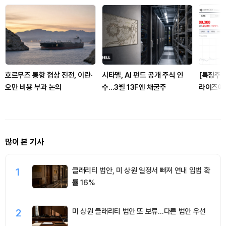
호르무즈 통항 협상 진전, 이란·
시타델, AI 펀드 공개 주식 인
[특징주]
오만 비용 부과 논의
수…3월 13F엔 채굴주
라이즈에
에 증권가
많이 본 기사
1
클래리티 법안, 미 상원 일정서 빠져 연내 입법 확
률 16%
2
미 상원 클래리티 법안 또 보류…다른 법안 우선