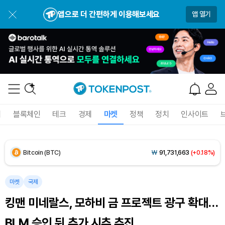
USDC (USDC)
₩
1,422
(0.00%)
앱으로 더 간편하게 이용해보세요
앱 열기
XRP (XRP)
₩
1,491
(-2.31%)
Solana (SOL)
₩
104,543
(-0.85%)
TRON (TRX)
₩
466.8
(+0.47%)
Hyperliquid (HYPE)
₩
80,131
(+0.79%)
폐
블록체인
테크
경제
마켓
정책
정치
인사이트
Dogecoin (DOGE)
₩
99.07
(-0.81%)
Bitcoin (BTC)
₩
91,731,663
(+0.18%)
마켓
국제
킹맨 미네랄스, 모하비 금 프로젝트 광구 확대…
BLM 승인 뒤 추가 시추 추진