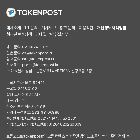
매체소개
1:1 문의
기사제보
광고 문의
이용약관
개인정보처리방침
청소년보호정책
이메일무단수집거부
대표 문의: 02-6674-1012
일반 문의:
cs@tokenpost.kr
광고 문의:
info@tokenpost.kr
기사 제보:
press@tokenpost.kr
주소: 서울시 강남구 논현로 614 ARTISAN 빌딩 6층, 7층
등록번호: 서울 아 52481
등록일: 2018.01.02
발행 일자: 2017.02.17
대표: 김지호
청소년 보호 책임자: 전영빈
사업자 등록번호: 232-88-00885
통신판매업신고번호: 2021-서울 영등포-2531
직업정보제공사업신고번호 : J1204020230009
토큰포스트(tokenpost)의 모든 컨텐츠는 저작권 법의 보호를 받는 바, 무단 전재, 복