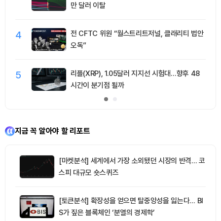
만 달러 이탈
4
전 CFTC 위원 “월스트리트저널, 클래리티 법안
오독”
5
리플(XRP), 1.05달러 지지선 시험대…향후 48
시간이 분기점 될까
지금 꼭 알아야 할 리포트
[마켓분석] 세계에서 가장 소외됐던 시장의 반격… 코
스피 대규모 숏스퀴즈
[토큰분석] 확장성을 얻으면 탈중앙성을 잃는다… BI
S가 짚은 블록체인 ‘분열의 경제학’