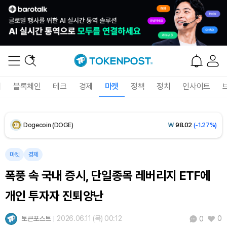
XRP (XRP)
₩
1,486
(-1.47%)
Solana (SOL)
₩
104,240
(-0.58%)
TRON (TRX)
₩
465.5
(-0.21%)
폐
블록체인
테크
경제
마켓
정책
정치
인사이트
Hyperliquid (HYPE)
₩
79,639
(-2.12%)
Dogecoin (DOGE)
₩
98.02
(-1.27%)
Bitcoin (BTC)
₩
91,766,741
(+0.32%)
마켓
경제
폭풍 속 국내 증시, 단일종목 레버리지 ETF에
개인 투자자 진퇴양난
토큰포스트
2026.06.11 (목) 00:12
0
0