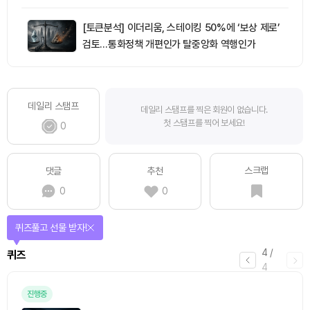
[토큰분석] 이더리움, 스테이킹 50%에 ‘보상 제로’
검토…통화정책 개편인가 탈중앙화 역행인가
데일리 스탬프
데일리 스탬프를 찍은 회원이 없습니다.
첫 스탬프를 찍어 보세요!
0
스크랩
댓글
추천
0
0
퀴즈풀고 선물 받자!
4
/
퀴즈
4
진행중