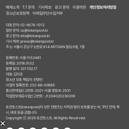
매체소개
1:1 문의
기사제보
광고 문의
이용약관
개인정보처리방침
청소년보호정책
이메일무단수집거부
대표 문의: 02-6674-1012
일반 문의:
cs@tokenpost.kr
광고 문의:
info@tokenpost.kr
기사 제보:
press@tokenpost.kr
주소: 서울시 강남구 논현로 614 ARTISAN 빌딩 6층, 7층
등록번호: 서울 아 52481
등록일: 2018.01.02
발행 일자: 2017.02.17
대표: 김지호
청소년 보호 책임자: 전영빈
사업자 등록번호: 232-88-00885
통신판매업신고번호: 2021-서울 영등포-2531
직업정보제공사업신고번호 : J1204020230009
토큰포스트(tokenpost)의 모든 컨텐츠는 저작권 법의 보호를 받는 바, 무단 전재, 복
사, 배포 등을 금합니다.
Copyright ⓒ 2026 토큰포스트. All Rights Reserved.