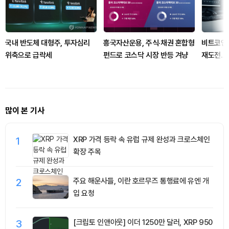
국내 반도체 대형주, 투자심리
흥국자산운용, 주식·채권 혼합형
비트코인,
위축으로 급락세
펀드로 코스닥 시장 반등 겨냥
재도전…
많이 본 기사
1
XRP 가격 등락 속 유럽 규제 완성과 크로스체인
확장 주목
2
주요 해운사들, 이란 호르무즈 통행료에 유엔 개
입 요청
3
[크립토 인앤아웃] 이더 1250만 달러, XRP 950