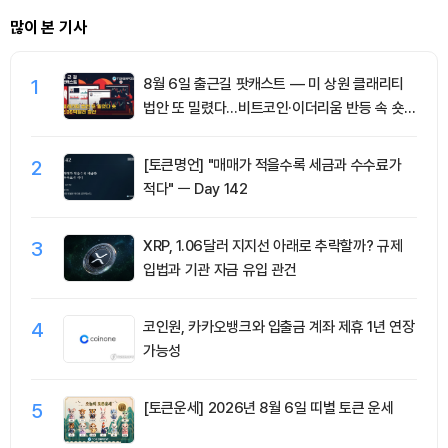
많이 본 기사
1
8월 6일 출근길 팟캐스트 — 미 상원 클래리티
법안 또 밀렸다…비트코인·이더리움 반등 속 숏
청산 2.35억달러
2
[토큰명언] "매매가 적을수록 세금과 수수료가
적다" ㅡ Day 142
3
XRP, 1.06달러 지지선 아래로 추락할까? 규제
입법과 기관 자금 유입 관건
4
코인원, 카카오뱅크와 입출금 계좌 제휴 1년 연장
가능성
5
[토큰운세] 2026년 8월 6일 띠별 토큰 운세