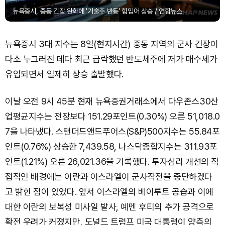
뉴욕증시, 중동 긴장 완화에 '기술주 반등' 힘입어 상승 / 연합뉴스
뉴욕증시 3대 지수는 8일(현지시간) 중동 지역의 군사 긴장이
다소 누그러진 데다 최근 급락했던 반도체주에 저가 매수세가
유입되면서 일제히 상승 출발했다.
이날 오전 9시 45분 현재 뉴욕증권거래소에서 다우존스30산
업평균지수는 전장보다 151.29포인트(0.30%) 오른 51,018.0
7을 나타냈다. 스탠더드앤드푸어스(S&P)500지수는 55.84포
인트(0.76%) 상승한 7,439.58, 나스닥종합지수는 311.93포
인트(1.21%) 오른 26,021.36을 기록했다. 투자심리 개선의 직
접적인 배경에는 이란과 이스라엘이 군사작전을 중단하겠다
고 밝힌 점이 있었다. 앞서 이스라엘의 베이루트 공습과 이에
대한 이란의 보복성 미사일 발사, 예멘 후티의 추가 공격으로
확전 우려가 커졌지만, 도널드 트럼프 미국 대통령이 양측의