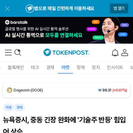
USDC (USDC)
₩
1,422
(0.00%)
앱으로 매일 간편하게 이용하세요
앱 열기
XRP (XRP)
₩
1,494
(-1.76%)
Solana (SOL)
₩
105,256
(-0.18%)
TRON (TRX)
₩
463.9
(-0.18%)
Hyperliquid (HYPE)
₩
79,840
(-1.50%)
폐
블록체인
테크
경제
마켓
정책
정치
인사이트
Dogecoin (DOGE)
₩
99.31
(+0.01%)
Bitcoin (BTC)
₩
92,111,671
(+0.69%)
마켓
경제
뉴욕증시, 중동 긴장 완화에 '기술주 반등' 힘입
어 상승