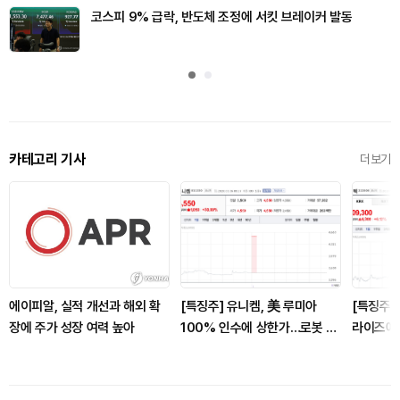
코스피 9% 급락, 반도체 조정에 서킷 브레이커 발동
카테고리 기사
더보기
에이피알, 실적 개선과 해외 확
[특징주] 유니켐, 美 루미아
[특징주]
장에 주가 성장 여력 높아
100% 인수에 상한가…로봇 전
라이즈에
자피부 진출 기대
에 증권가