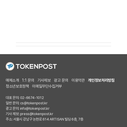
매체소개
1:1 문의
기사제보
광고 문의
이용약관
개인정보처리방침
청소년보호정책
이메일무단수집거부
대표 문의: 02-6674-1012
일반 문의:
cs@tokenpost.kr
광고 문의:
info@tokenpost.kr
기사 제보:
press@tokenpost.kr
주소: 서울시 강남구 논현로 614 ARTISAN 빌딩 6층, 7층