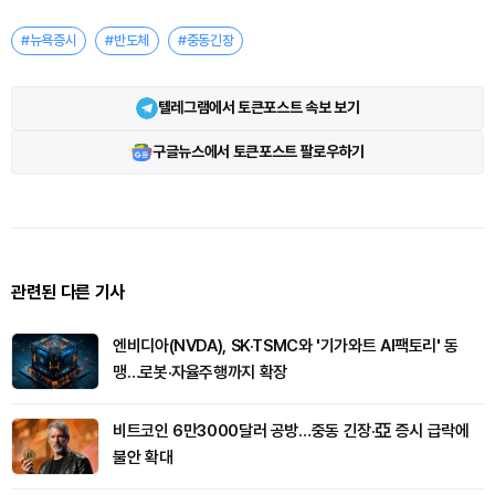
#뉴욕증시
#반도체
#중동긴장
텔레그램에서 토큰포스트 속보 보기
구글뉴스에서 토큰포스트 팔로우하기
관련된 다른 기사
엔비디아(NVDA), SK·TSMC와 '기가와트 AI팩토리' 동
맹…로봇·자율주행까지 확장
비트코인 6만3000달러 공방…중동 긴장·亞 증시 급락에
불안 확대