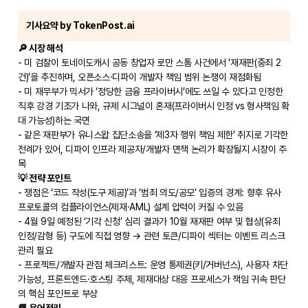
기사요약 by TokenPost.ai
🔎 시장 해석
- 미 검찰이 토네이도캐시 공동 창업자 로만 스톰 사건에서 ‘재재판(중죄 2
건)’을 추진하며, 오픈소스·디파이 개발자 책임 범위 논쟁이 재점화됨
- 미 재무부가 믹서가 ‘정당한 금융 프라이버시’에도 쓰일 수 있다고 인정한
직후 강경 기조가 나와, 규제 시그널이 혼재(프라이버시 인정 vs 형사책임 확
대 가능성)하는 국면
- 같은 재판부가 유니스왑 집단소송을 ‘제3자 행위 책임 제한’ 취지로 기각한
전례가 있어, 디파이 인프라 제공자/개발자 면책 논리가 확장될지 시장이 주
목
💡 전략 포인트
- 쟁점은 ‘코드 작성(도구 제공)’과 ‘범죄 의도/공모’ 입증의 경계: 향후 유사
프로토콜의 컴플라이언스(제재·AML) 설계 압력이 커질 수 있음
- 4월 9일 예정된 ‘기각 신청’ 심리 결과가 10월 재재판 여부 및 협상(유죄
인정/감형 등) 구도에 직접 영향 → 관련 토큰/디파이 섹터는 이벤트 리스크
관리 필요
- 프로젝트/개발자 관점 체크리스트: 운영 통제권(키/거버넌스), 사용자 차단
가능성, 프론트엔드·호스팅 주체, 제재대상 대응 프로세스가 책임 귀속 판단
의 핵심 포인트로 부상