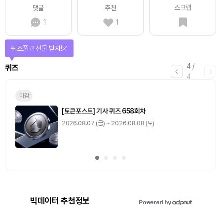
스크랩
댓글
추천
1
1
퀴즈풀고 선물 받자!
4
/
퀴즈
4
마감
[토큰포스트] 기사 퀴즈 658회차
2026.08.07 (금) ~ 2026.08.08 (토)
빅데이터 추천정보