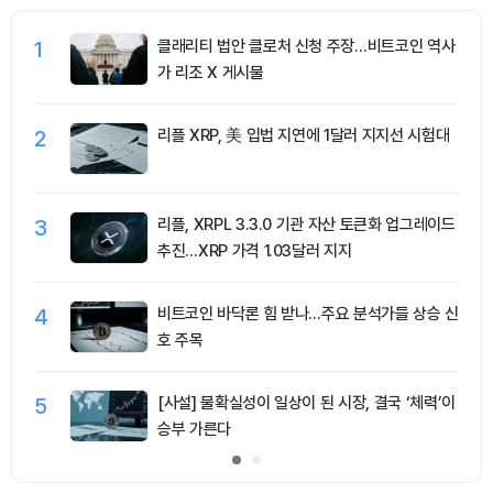
1
클래리티 법안 클로처 신청 주장…비트코인 역사
가 리조 X 게시물
2
리플 XRP, 美 입법 지연에 1달러 지지선 시험대
3
리플, XRPL 3.3.0 기관 자산 토큰화 업그레이드
추진…XRP 가격 1.03달러 지지
4
비트코인 바닥론 힘 받나…주요 분석가들 상승 신
호 주목
5
[사설] 불확실성이 일상이 된 시장, 결국 ‘체력’이
승부 가른다