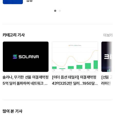
입증
카테고리 기사
더보기
솔라나, 무기한 선물 미결제약정
[이더 옵션 데일리] 미결제약정
[선물 고수
5억 달러 돌파하며 네트워크 업
43억3252만 달러…1950달
러마진 계좌
그레이드 효과 본격화
러 콜옵션 거래량 선두
인마진 포
많이 본 기사