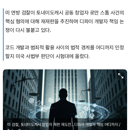
미 연방 검찰이 토네이도캐시 공동 창업자 로만 스톰 사건의
Bitcoin (BTC)
₩
91,584,375
(+0.42%)
핵심 혐의에 대해 재재판을 추진하며 디파이 개발자 책임 논
쟁이 다시 불붙고 있다.
코드 개발과 범죄적 활용 사이의 법적 경계를 어디까지 인정
할지 미국 사법부 판단이 시험대에 올랐다.
미 검찰, 토네이도캐시 창업자 재판 재도전…디파이 개발자 책임 어디까지 /