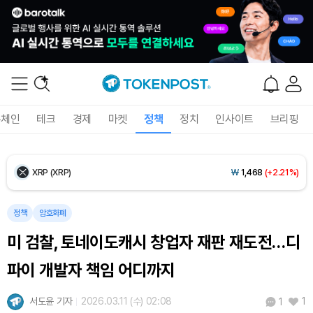
Ethereum (ETH)
₩
2,704,398
(+0.40%)
Tether USDt (USDT)
₩
1,407
(+0.01%)
BNB (BNB)
₩
850,704
(+2.09%)
록체인
테크
경제
마켓
정책
정치
인사이트
브리핑
USDC (USDC)
₩
1,408
(+0.01%)
XRP (XRP)
₩
1,468
(+2.21%)
Solana (SOL)
₩
107,309
(+3.71%)
정책
암호화폐
미 검찰, 토네이도캐시 창업자 재판 재도전…디
TRON (TRX)
₩
462.7
(+0.47%)
파이 개발자 책임 어디까지
Hyperliquid (HYPE)
₩
77,263
(+1.16%)
서도윤 기자
2026.03.11 (수) 02:08
1
1
Dogecoin (DOGE)
₩
100.1
(+2.06%)