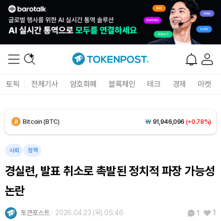
Solana (SOL)
₩
104,368
(-1.01%)
TRON (TRX)
₩
465.2
(-0.30%)
Hyperliquid (HYPE)
₩
79,465
(-2.67%)
토픽
전체기사
암호화폐
블록체인
테크
경제
마켓
Dogecoin (DOGE)
₩
98.48
(-0.94%)
Bitcoin (BTC)
₩
91,946,096
(+0.78%)
사회
정책
경실련, 발표 취소로 촉발된 정치적 파장 가능성
논란
토큰포스트
2026.04.23 (목) 05:46
1
1