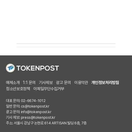
매체소개
1:1 문의
기사제보
광고 문의
이용약관
개인정보처리방침
청소년보호정책
이메일무단수집거부
대표 문의: 02-6674-1012
일반 문의:
cs@tokenpost.kr
광고 문의:
info@tokenpost.kr
기사 제보:
press@tokenpost.kr
주소: 서울시 강남구 논현로 614 ARTISAN 빌딩 6층, 7층