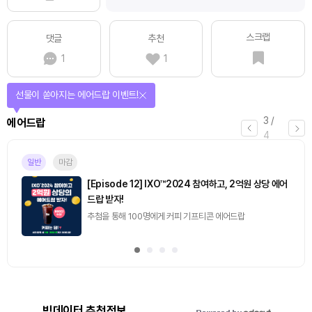
스크랩
댓글
추천
1
1
선물이 쏟아지는 에어드랍 이벤트!
3
/
에어드랍
4
일반
마감
[Episode 12] IXO™2024 참여하고, 2억원 상당 에어
드랍 받자!
추첨을 통해 100명에게 커피 기프티콘 에어드랍
빅데이터 추천정보