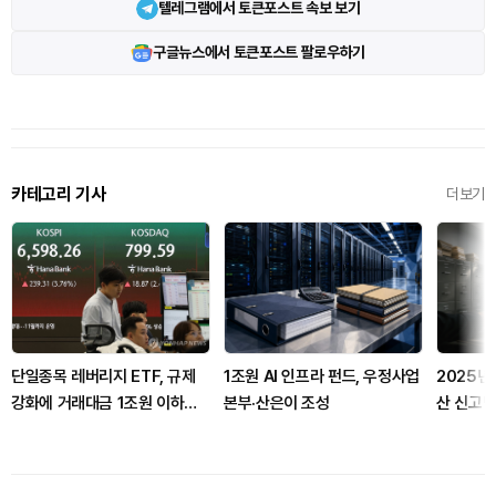
텔레그램에서 토큰포스트 속보 보기
구글뉴스에서 토큰포스트 팔로우하기
카테고리 기사
더보기
단일종목 레버리지 ETF, 규제
1조원 AI 인프라 펀드, 우정사업
2025년
강화에 거래대금 1조원 이하로
본부·산은이 조성
산 신고망
급감