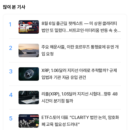
많이 본 기사
1
8월 6일 출근길 팟캐스트 — 미 상원 클래리티
법안 또 밀렸다…비트코인·이더리움 반등 속 숏
청산 2.35억달러
2
주요 해운사들, 이란 호르무즈 통행료에 유엔 개
입 요청
3
XRP, 1.06달러 지지선 아래로 추락할까? 규제
입법과 기관 자금 유입 관건
4
리플(XRP), 1.05달러 지지선 시험대…향후 48
시간이 분기점 될까
5
ETF스토어 대표 “CLARITY 법안 논의, 암호화
폐 교육 필요성 드러내”