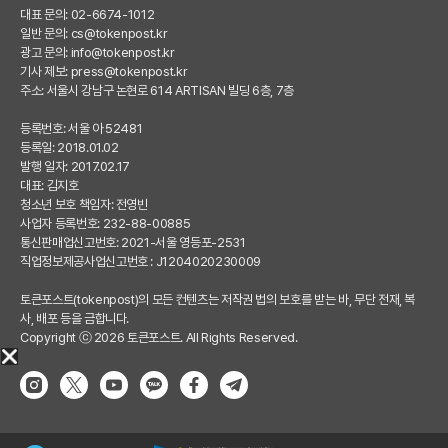
대표 문의: 02-6674-1012
일반 문의:
cs@tokenpost.kr
광고 문의:
info@tokenpost.kr
기사 제보:
press@tokenpost.kr
주소: 서울시 강남구 논현로 614 ARTISAN 빌딩 6층, 7층
등록번호: 서울 아 52481
등록일: 2018.01.02
발행 일자: 2017.02.17
대표: 김지호
청소년 보호 책임자: 전영빈
사업자 등록번호: 232-88-00885
통신판매업신고번호: 2021-서울 영등포-2531
직업정보제공사업신고번호 : J1204020230009
토큰포스트(tokenpost)의 모든 컨텐츠는 저작권 법의 보호를 받는 바, 무단 전재, 복
사, 배포 등을 금합니다.
Copyright ⓒ 2026 토큰포스트. All Rights Reserved.