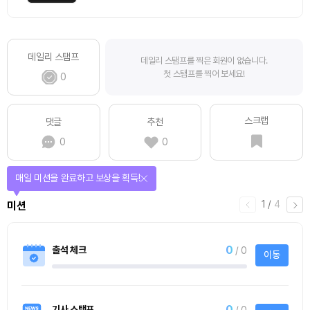
데일리 스탬프
데일리 스탬프를 찍은 회원이 없습니다.
첫 스탬프를 찍어 보세요!
0
스크랩
댓글
추천
0
0
티켓으로 다양한 상품에 응모하자!
2
/
티켓스토어
4
4명
사토시노트™ Lite
사토시노트™ Lite