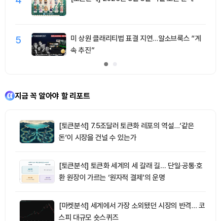
5
미 상원 클래리티법 표결 지연…알소브룩스 “계
속 추진”
지금 꼭 알아야 할 리포트
[토큰분석] 7.5조달러 토큰화 레포의 역설…‘같은
돈’이 시장을 건널 수 있는가
[토큰분석] 토큰화 세계의 세 갈래 길… 단일·공통·호
환 원장이 가르는 ‘원자적 결제’의 운명
[마켓분석] 세계에서 가장 소외됐던 시장의 반격… 코
스피 대규모 숏스퀴즈