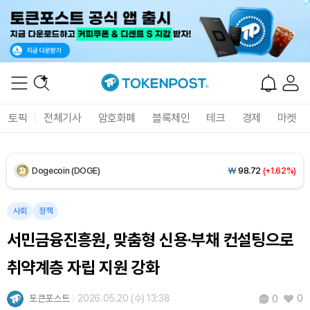
XRP (XRP)
₩
1,456
(+1.62%)
Solana (SOL)
₩
104,953
(+2.64%)
TRON (TRX)
₩
461.0
(+0.01%)
토픽
전체기사
암호화폐
블록체인
테크
경제
마켓
Hyperliquid (HYPE)
₩
76,402
(-1.99%)
Dogecoin (DOGE)
₩
98.72
(+1.62%)
Bitcoin (BTC)
₩
91,465,061
(+1.25%)
사회
정책
서민금융진흥원, 맞춤형 신용·부채 컨설팅으로
취약계층 자립 지원 강화
토큰포스트
2026.05.20 (수) 13:38
0
0