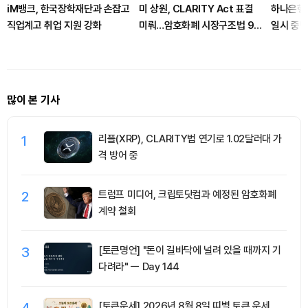
iM뱅크, 한국장학재단과 손잡고
미 상원, CLARITY Act 표결
하나은행
직업계고 취업 지원 강화
미뤄…암호화폐 시장구조법 9월
일시 중
로 넘어가나
많이 본 기사
1
리플(XRP), CLARITY법 연기로 1.02달러대 가
격 방어 중
2
트럼프 미디어, 크립토닷컴과 예정된 암호화폐
계약 철회
3
[토큰명언] "돈이 길바닥에 널려 있을 때까지 기
다려라" ㅡ Day 144
4
[토큰운세] 2026년 8월 8일 띠별 토큰 운세