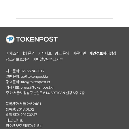
매체소개
1:1 문의
기사제보
광고 문의
이용약관
개인정보처리방침
청소년보호정책
이메일무단수집거부
대표 문의: 02-6674-1012
일반 문의:
cs@tokenpost.kr
광고 문의:
info@tokenpost.kr
기사 제보:
press@tokenpost.kr
주소: 서울시 강남구 논현로 614 ARTISAN 빌딩 6층, 7층
등록번호: 서울 아 52481
등록일: 2018.01.02
발행 일자: 2017.02.17
대표: 김지호
청소년 보호 책임자: 전영빈