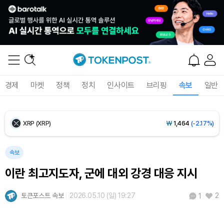
Ethereum (ETH)
₩
2,714,527
(-0.36%)
Tether USDt (USDT)
₩
1,424
(+0.04%)
BNB (BNB)
₩
836,310
(-1.36%)
경제
마켓
정책
정치
인사이트
브리핑
속보
일반
USDC (USDC)
₩
1,425
(+0.01%)
XRP (XRP)
₩
1,464
(-2.17%)
Solana (SOL)
₩
103,901
(-1.47%)
속보
이란 최고지도자, 군에 대외 강경 대응 지시
TRON (TRX)
₩
465.7
(-0.03%)
토큰포스트 속보
2026.05.10 (일) 19:27
2
1
Hyperliquid (HYPE)
₩
79,357
(-0.25%)
Dogecoin (DOGE)
₩
98.66
(-0.92%)