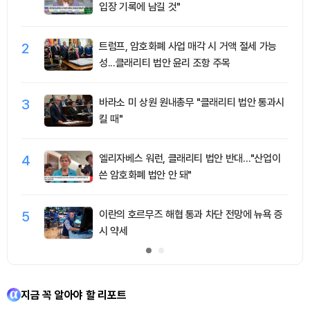
입장 기록에 남길 것"
2
트럼프, 암호화폐 사업 매각 시 거액 절세 가능
성...클래리티 법안 윤리 조항 주목
3
바라소 미 상원 원내총무 "클래리티 법안 통과시
킬 때"
4
엘리자베스 워런, 클래리티 법안 반대…"산업이
쓴 암호화폐 법안 안 돼"
5
이란의 호르무즈 해협 통과 차단 전망에 뉴욕 증
시 약세
지금 꼭 알아야 할 리포트