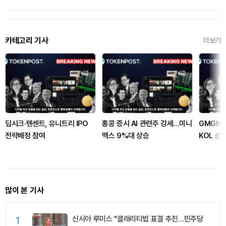
카테고리 기사
더보기
딥시크·텐센트, 유니트리 IPO
홍콩 증시 AI 관련주 강세…미니
GMGN 
전략배정 참여
맥스 9%대 상승
KOL 순
많이 본 기사
1
신시아 루미스 "클래리티법 표결 추진…민주당