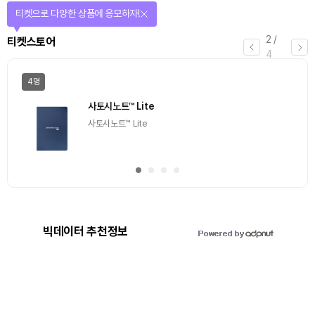
선물이 쏟아지는 에어드랍 이벤트!
3
/
에어드랍
4
일반
마감
[Episode 12] IXO™2024 참여하고, 2억원 상당 에어
드랍 받자!
추첨을 통해 100명에게 커피 기프티콘 에어드랍
빅데이터 추천정보