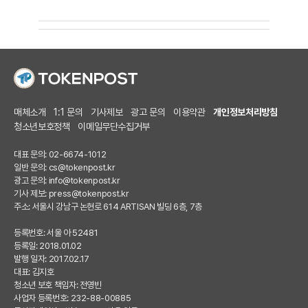
매체소개
1:1 문의
기사제보
광고 문의
이용약관
개인정보처리방침
청소년보호정책
이메일무단수집거부
대표 문의: 02-6674-1012
일반 문의:
cs@tokenpost.kr
광고 문의:
info@tokenpost.kr
기사 제보:
press@tokenpost.kr
주소: 서울시 강남구 논현로 614 ARTISAN 빌딩 6층, 7층
등록번호: 서울 아 52481
등록일: 2018.01.02
발행 일자: 2017.02.17
대표: 김지호
청소년 보호 책임자: 전영빈
사업자 등록번호: 232-88-00885