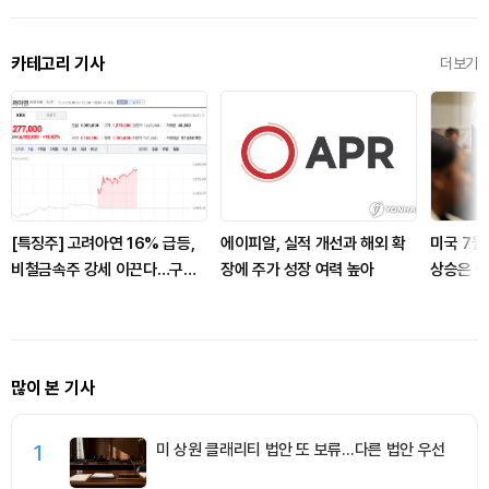
카테고리 기사
더보기
[특징주] 고려아연 16% 급등,
에이피알, 실적 개선과 해외 확
미국 7월
비철금속주 강세 이끈다…구리
장에 주가 성장 여력 높아
상승은 여
값 상승 기대 부각
많이 본 기사
1
미 상원 클래리티 법안 또 보류…다른 법안 우선