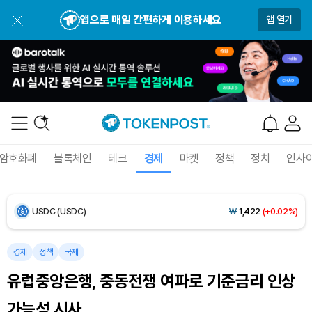
Dogecoin (DOGE)
₩
99.21
(-0.15%)
앱으로 매일 간편하게 이용하세요
앱 열기
Bitcoin (BTC)
₩
91,959,311
(+0.79%)
Ethereum (ETH)
₩
2,709,894
(+2.05%)
Tether USDt (USDT)
₩
1,421
(-0.01%)
BNB (BNB)
₩
846,143
(-0.66%)
암호화폐
블록체인
테크
경제
마켓
정책
정치
인사
USDC (USDC)
₩
1,422
(+0.02%)
XRP (XRP)
₩
1,488
(-1.91%)
경제
정책
국제
Solana (SOL)
₩
104,917
(+0.02%)
유럽중앙은행, 중동전쟁 여파로 기준금리 인상
TRON (TRX)
₩
464.7
(+0.04%)
가능성 시사