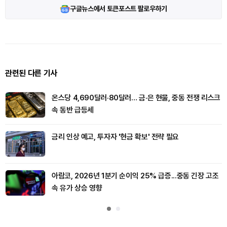
구글뉴스에서 토큰포스트 팔로우하기
관련된 다른 기사
온스당 4,690달러·80달러… 금·은 현물, 중동 전쟁 리스크
속 동반 급등세
금리 인상 예고, 투자자 '현금 확보' 전략 필요
아람코, 2026년 1분기 순이익 25% 급증...중동 긴장 고조
속 유가 상승 영향