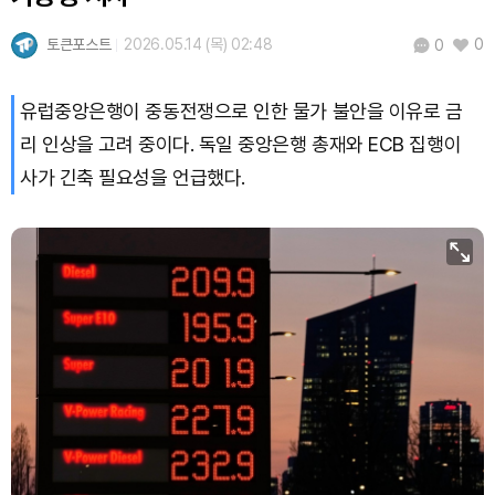
Hyperliquid (HYPE)
₩
80,452
(+0.65%)
토큰포스트
2026.05.14 (목) 02:48
0
0
Dogecoin (DOGE)
₩
99.21
(-0.15%)
유럽중앙은행이 중동전쟁으로 인한 물가 불안을 이유로 금
Bitcoin (BTC)
₩
91,959,311
(+0.79%)
리 인상을 고려 중이다. 독일 중앙은행 총재와 ECB 집행이
사가 긴축 필요성을 언급했다.