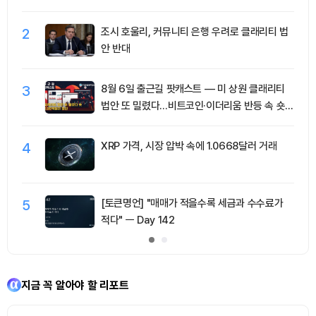
2
조시 호울리, 커뮤니티 은행 우려로 클래리티 법
안 반대
3
8월 6일 출근길 팟캐스트 — 미 상원 클래리티
법안 또 밀렸다…비트코인·이더리움 반등 속 숏
청산 2.35억달러
4
XRP 가격, 시장 압박 속에 1.0668달러 거래
5
[토큰명언] "매매가 적을수록 세금과 수수료가
적다" ㅡ Day 142
지금 꼭 알아야 할 리포트