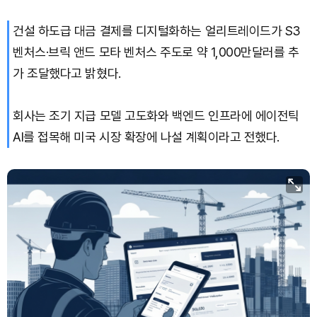
건설 하도급 대금 결제를 디지털화하는 얼리트레이드가 S3
Solana (SOL)
₩
107,249
(+3.48%)
벤처스·브릭 앤드 모타 벤처스 주도로 약 1,000만달러를 추
TRON (TRX)
₩
462.7
(+0.42%)
가 조달했다고 밝혔다.
Hyperliquid (HYPE)
₩
77,439
(+1.51%)
회사는 조기 지급 모델 고도화와 백엔드 인프라에 에이전틱
AI를 접목해 미국 시장 확장에 나설 계획이라고 전했다.
Dogecoin (DOGE)
₩
99.46
(+1.32%)
Bitcoin (BTC)
₩
91,411,198
(+0.17%)