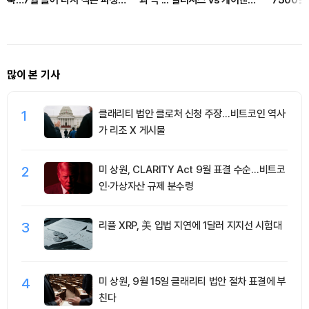
축…7월 들어 다시 식은 파생시
과 극'... 딜리셔스 vs 케이앤에
7500달
장
스아이앤씨
많이 본 기사
1
클래리티 법안 클로처 신청 주장…비트코인 역사
가 리조 X 게시물
2
미 상원, CLARITY Act 9월 표결 수순…비트코
인·가상자산 규제 분수령
3
리플 XRP, 美 입법 지연에 1달러 지지선 시험대
4
미 상원, 9월 15일 클래리티 법안 절차 표결에 부
친다