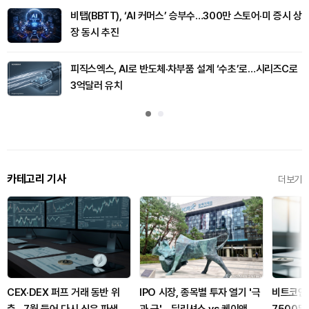
비탭(BBTT), ‘AI 커머스’ 승부수…300만 스토어·미 증시 상
장 동시 추진
피직스엑스, AI로 반도체·차부품 설계 ‘수초’로…시리즈C로
3억달러 유치
카테고리 기사
더보기
CEX·DEX 퍼프 거래 동반 위
IPO 시장, 종목별 투자 열기 '극
비트코인,