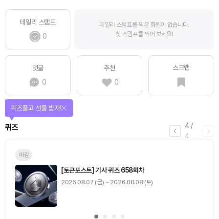
데일리 스탬프
데일리 스탬프를 찍은 회원이 없습니다.
첫 스탬프를 찍어 보세요!
0
스크랩
댓글
추천
0
0
퀴즈풀고 선물 받자!
4
/
퀴즈
4
마감
[토큰포스트] 기사 퀴즈 658회차
2026.08.07 (금) ~ 2026.08.08 (토)