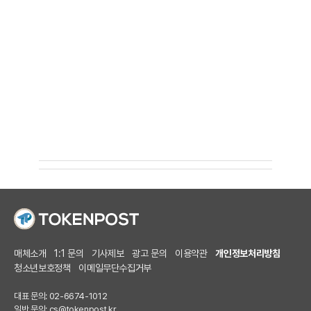
매체소개
1:1 문의
기사제보
광고 문의
이용약관
개인정보처리방침
청소년보호정책
이메일무단수집거부
대표 문의: 02-6674-1012
일반 문의:
cs@tokenpost.kr