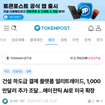
Dogecoin (DOGE)
₩
99.46
(+1.32%)
기사
암호화폐
블록체인
테크
경제
마켓
정책
정치
Bitcoin (BTC)
₩
91,411,198
(+0.17%)
Ethereum (ETH)
₩
2,700,548
(+0.27%)
Tether USDt (USDT)
₩
1,407
(-0.03%)
테크
인공지능
경제
건설 하도급 결제 플랫폼 얼리트레이드, 1,000
BNB (BNB)
₩
845,087
(+1.37%)
만달러 추가 조달…에이전틱 AI로 미국 확장
USDC (USDC)
₩
1,408
(-0.01%)
강수빈 기자
2026.06.11 (목) 13:47
0
0
XRP (XRP)
₩
1,465
(+2.04%)