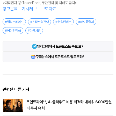
<저작권자 ⓒ TokenPost, 무단전재 및 재배포 금지>
광고문의
기사제보
보도자료
#얼리트레이드
#스타트업펀딩
#건설핀테크
#하도급결제
#에이전틱AI
#미국시장
텔레그램에서 토큰포스트 속보 보기
구글뉴스에서 토큰포스트 팔로우하기
관련된 다른 기사
포인트파이브, AI·클라우드 비용 최적화 내세워 6000만달
러 투자 유치