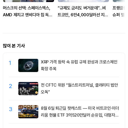
머스크의 선택: 스페이스엑스,
“규제도 금리도 버거운데”…비
프랭클린
AMD 제치고 엔비디아 칩 독점
트코인, 6만4,000달러선 지켰
슈퍼 밸
사용 발표
다…코인피드, 고래 매수 주목
금융 상용
많이 본 기사
1
XRP 가격 등락 속 유럽 규제 완성과 크로스체인
확장 주목
2
전 CFTC 위원 “월스트리트저널, 클래리티 법안
오독”
3
8월 6일 퇴근길 팟캐스트 — 미국 비트코인·이더
리움 현물 ETF 3억520만달러 순유입, 대형자산
쏠림 강화