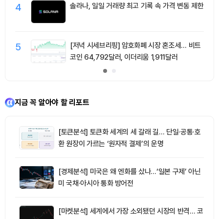
4
솔라나, 일일 거래량 최고 기록 속 가격 변동 제한
5
[저녁 시세브리핑] 암호화폐 시장 혼조세… 비트
코인 64,792달러, 이더리움 1,911달러
지금 꼭 알아야 할 리포트
[토큰분석] 토큰화 세계의 세 갈래 길… 단일·공통·호
환 원장이 가르는 ‘원자적 결제’의 운명
[경제분석] 미국은 왜 엔화를 샀나…‘일본 구제’ 아닌
미 국채·아시아 통화 방어전
[마켓분석] 세계에서 가장 소외됐던 시장의 반격… 코