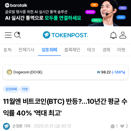
XRP (XRP)
₩
1,481
(-2.66%)
Solana (SOL)
₩
103,998
(-1.82%)
TRON (TRX)
₩
464.6
(-0.35%)
토픽
전체기사
암호화폐
블록체인
테크
경제
마켓
Hyperliquid (HYPE)
₩
80,023
(-2.60%)
Dogecoin (DOGE)
₩
98.22
(-1.66%)
Bitcoin (BTC)
₩
91,862,335
(-0.21%)
암호화폐
마켓
11월엔 비트코인(BTC) 반등?…10년간 평균 수
익률 40% '역대 최고'
손정환 기자
2025.10.31 (금) 00:13
2
1