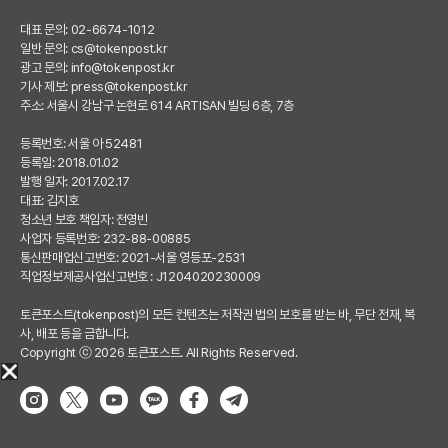
대표 문의: 02-6674-1012
일반 문의:
cs@tokenpost.kr
광고 문의:
info@tokenpost.kr
기사 제보:
press@tokenpost.kr
주소: 서울시 강남구 논현로 614 ARTISAN 빌딩 6층, 7층
등록번호: 서울 아 52481
등록일: 2018.01.02
발행 일자: 2017.02.17
대표: 김지호
청소년 보호 책임자: 전영빈
사업자 등록번호: 232-88-00885
통신판매업신고번호: 2021-서울 영등포-2531
직업정보제공사업신고번호 : J1204020230009
토큰포스트(tokenpost)의 모든 컨텐츠는 저작권 법의 보호를 받는 바, 무단 전재, 복
사, 배포 등을 금합니다.
Copyright ⓒ 2026 토큰포스트. All Rights Reserved.