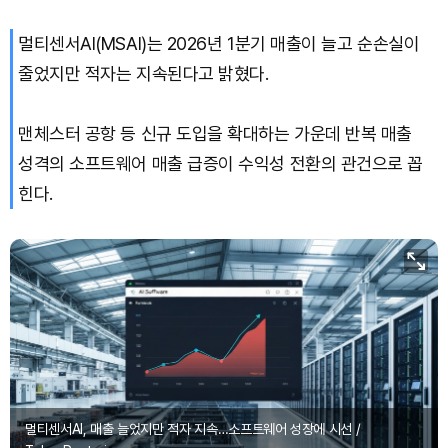
멀티센서AI(MSAI)는 2026년 1분기 매출이 늘고 순손실이
Hyperliquid (HYPE)
₩
80,745
(+3.16%)
줄었지만 적자는 지속된다고 밝혔다.
Dogecoin (DOGE)
₩
99.72
(+1.58%)
맨체스터 공항 등 신규 도입을 확대하는 가운데 반복 매출
Bitcoin (BTC)
₩
92,970,798
(+1.38%)
성격의 소프트웨어 매출 급증이 수익성 전환의 관건으로 꼽
힌다.
멀티센서AI, 매출 늘었지만 적자 지속…소프트웨어 성장에 시선 /