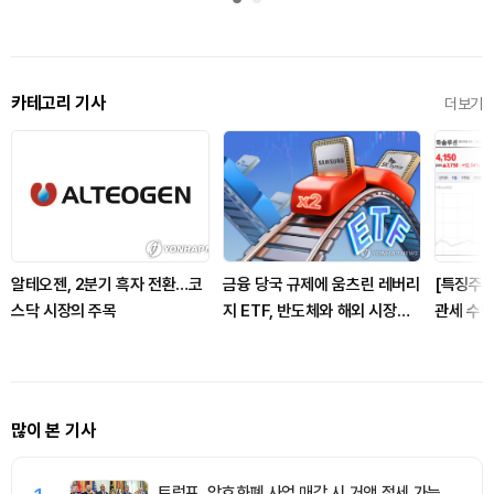
카테고리 기사
더보기
알테오젠, 2분기 흑자 전환…코
금융 당국 규제에 움츠린 레버리
[특징주]
스닥 시장의 주목
지 ETF, 반도체와 해외 시장으
관세 수혜
로 투자 이동
많이 본 기사
트럼프, 암호화폐 사업 매각 시 거액 절세 가능