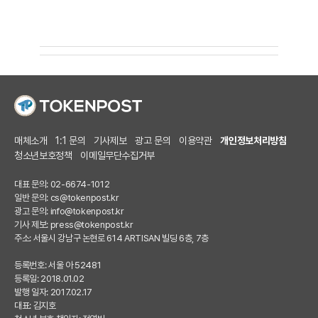
매체소개
1:1 문의
기사제보
광고 문의
이용약관
개인정보처리방침
청소년보호정책
이메일무단수집거부
대표 문의: 02-6674-1012
일반 문의:
cs@tokenpost.kr
광고 문의:
info@tokenpost.kr
기사 제보:
press@tokenpost.kr
주소: 서울시 강남구 논현로 614 ARTISAN 빌딩 6층, 7층
등록번호: 서울 아 52481
등록일: 2018.01.02
발행 일자: 2017.02.17
대표: 김지호