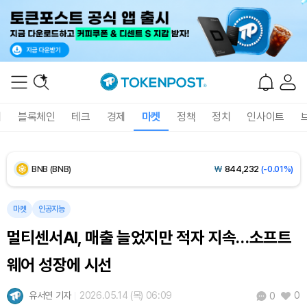
Dogecoin (DOGE)
₩
99.72
(+1.58%)
Bitcoin (BTC)
₩
92,970,798
(+1.38%)
Ethereum (ETH)
₩
2,751,898
(+1.77%)
폐
블록체인
테크
경제
마켓
정책
정치
인사이트
Tether USDt (USDT)
₩
1,424
(+0.03%)
BNB (BNB)
₩
844,232
(-0.01%)
USDC (USDC)
₩
1,425
(-0.01%)
마켓
인공지능
멀티센서AI, 매출 늘었지만 적자 지속…소프트
XRP (XRP)
₩
1,478
(-0.82%)
웨어 성장에 시선
Solana (SOL)
₩
105,284
(+0.97%)
유서연 기자
2026.05.14 (목) 06:09
0
0
TRON (TRX)
₩
466.7
(+0.18%)