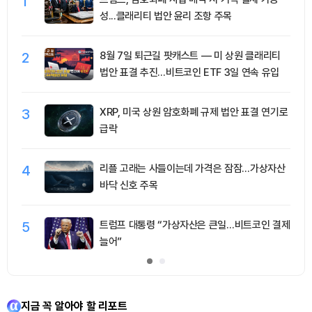
1
성...클래리티 법안 윤리 조항 주목
2
8월 7일 퇴근길 팟캐스트 — 미 상원 클래리티
법안 표결 추진…비트코인 ETF 3일 연속 유입
3
XRP, 미국 상원 암호화폐 규제 법안 표결 연기로
급락
4
리플 고래는 사들이는데 가격은 잠잠…가상자산
바닥 신호 주목
5
트럼프 대통령 “가상자산은 큰일…비트코인 결제
늘어”
지금 꼭 알아야 할 리포트