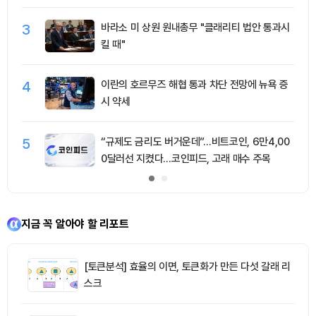
3
바라소 미 상원 원내총무 "클래리티 법안 통과시
킬 때"
4
이란의 호르무즈 해협 통과 차단 전망에 뉴욕 증
시 약세
5
“규제도 금리도 버거운데”…비트코인, 6만4,00
0달러선 지켰다…코인피드, 고래 매수 주목
지금 꼭 알아야 할 리포트
[토큰분석] 효율의 이면, 토큰화가 만든 다섯 갈래 리
스크