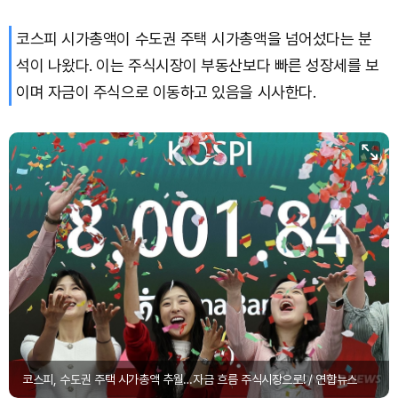
코스피 시가총액이 수도권 주택 시가총액을 넘어섰다는 분
Solana (SOL)
₩
103,482
(-1.85%)
석이 나왔다. 이는 주식시장이 부동산보다 빠른 성장세를 보
TRON (TRX)
₩
465.6
(-0.40%)
이며 자금이 주식으로 이동하고 있음을 시사한다.
Hyperliquid (HYPE)
₩
79,372
(-1.91%)
Dogecoin (DOGE)
₩
98.71
(-0.95%)
Bitcoin (BTC)
₩
91,622,403
(-0.39%)
코스피, 수도권 주택 시가총액 추월…자금 흐름 주식시장으로! / 연합뉴스