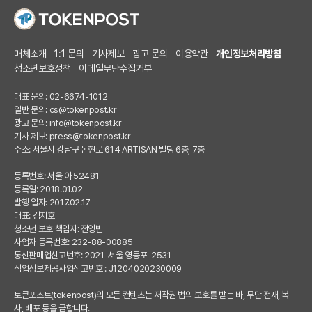
매체소개
1:1 문의
기사제보
광고 문의
이용약관
개인정보처리방침
청소년보호정책
이메일무단수집거부
대표 문의: 02-6674-1012
일반 문의:
cs@tokenpost.kr
광고 문의:
info@tokenpost.kr
기사 제보:
press@tokenpost.kr
주소: 서울시 강남구 논현로 614 ARTISAN 빌딩 6층, 7층
등록번호: 서울 아 52481
등록일: 2018.01.02
발행 일자: 2017.02.17
대표: 김지호
청소년 보호 책임자: 전영빈
사업자 등록번호: 232-88-00885
통신판매업신고번호: 2021-서울 영등포-2531
직업정보제공사업신고번호 : J1204020230009
토큰포스트(tokenpost)의 모든 컨텐츠는 저작권 법의 보호를 받는 바, 무단 전재, 복
사, 배포 등을 금합니다.