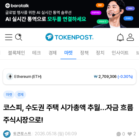
Dogecoin (DOGE)
₩
98.71
(-0.95%)
폐
블록체인
테크
경제
마켓
정책
정치
인사이트
Bitcoin (BTC)
₩
91,622,403
(-0.39%)
Ethereum (ETH)
₩
2,709,306
(-0.30%)
Tether USDt (USDT)
₩
1,424
(+0.02%)
마켓
경제
코스피, 수도권 주택 시가총액 추월…자금 흐름
BNB (BNB)
₩
844,946
(-0.32%)
주식시장으로!
USDC (USDC)
₩
1,425
(0.00%)
토큰포스트
2026.05.18 (월) 06:09
2
0
XRP (XRP)
₩
1,477
(-2.25%)