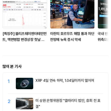
[특징주] 블리츠웨이엔터테인먼
이란의 호르무즈 해협 통과 차단
국내 반도
트, 액면병합 변경상장 첫날 장
전망에 뉴욕 증시 약세
위축으로
초반 강세
많이 본 기사
1
XRP 4일 연속 하락, 1.04달러까지 떨어져
2
미 상원 은행위원장 "클래리티 법안, 휴회 전 표
결"