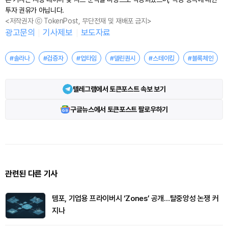
투자 권유가 아닙니다.
<저작권자 ⓒ TokenPost, 무단전재 및 재배포 금지>
광고문의
기사제보
보도자료
#솔라나
#검증자
#업타임
#델린퀀시
#스테이킹
#블록체인
텔레그램에서 토큰포스트 속보 보기
구글뉴스에서 토큰포스트 팔로우하기
관련된 다른 기사
템포, 기업용 프라이버시 ‘Zones’ 공개…탈중앙성 논쟁 커
지나