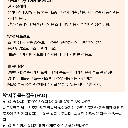
기사요약 by TokenPost.ai
🔎 시장 해석
솔라나의 ‘100% 가동률’은 네트워크 전체 기준일 뿐, 개별 검증자 품질과는
괴리가 존재.
일부 검증자의 반복적인 지연은 스테이킹 사용자 수익에 직접적 영향.
💡 전략 포인트
스테이킹 시 단순 APR보다 ‘검증자 안정성·지연 이력’ 확인 필수.
분산 위임으로 리스크 관리 필요.
네트워크 마케팅 지표보다 실사용 데이터 기반 판단 중요.
📘 용어정리
델린퀀시: 검증자가 네트워크 합의 속도를 따라가지 못해 투표 중단 상태.
업타임: 네트워크 또는 시스템이 정상 작동하는 시간 비율.
MEV: 블록 생성 과정에서 추가로 얻을 수 있는 최대 추출 가치.
💡 자주 묻는 질문 (FAQ)
Q.
솔라나는 100% 가동이라는데 왜 문제로 보이나요?
네트워크 전체는 멈추지 않고 블록을 생성하지만, 개별 검증자가 지연되면 해당 검
증자에 위임한 이용자는 보상을 받지 못합니다. 즉 체감 안정성은 다를 수 있습니
다.
Q.
델린퀀시 상태가 되면 실제로 어떤 손해가 있나요?