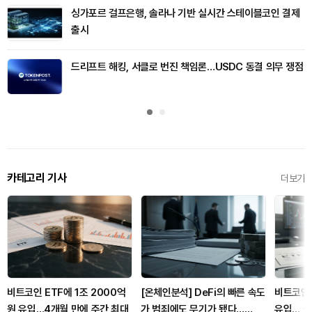
싱가포르 걸프은행, 솔라나 기반 실시간 스테이블코인 결제
출시
드리프트 해킹, 서클로 번진 책임론…USDC 동결 의무 쟁점
카테고리 기사
더보기
비트코인 ETF에 1조 2000억
[온체인분석] DeFi의 빠른 속도
비트코인 
원 유입…4개월 만에 주간 최대
가 범죄에도 무기가 됐다…
유입… 