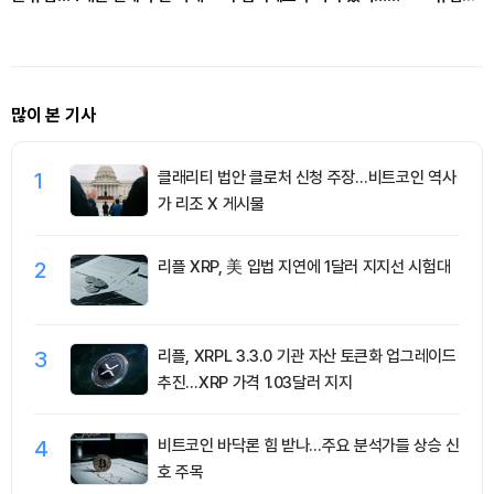
FATF가 경고한 4대 위협
극
많이 본 기사
1
클래리티 법안 클로처 신청 주장…비트코인 역사
가 리조 X 게시물
2
리플 XRP, 美 입법 지연에 1달러 지지선 시험대
3
리플, XRPL 3.3.0 기관 자산 토큰화 업그레이드
추진…XRP 가격 1.03달러 지지
4
비트코인 바닥론 힘 받나…주요 분석가들 상승 신
호 주목