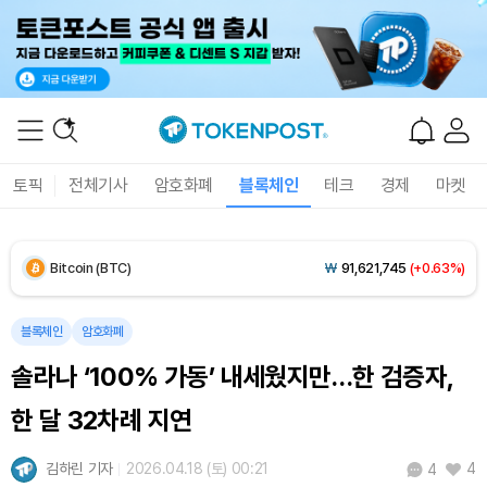
Solana (SOL)
₩
107,419
(+4.07%)
TRON (TRX)
₩
462.8
(+0.41%)
Hyperliquid (HYPE)
₩
77,608
(+0.93%)
토픽
전체기사
암호화폐
블록체인
테크
경제
마켓
Dogecoin (DOGE)
₩
100.1
(+2.45%)
Bitcoin (BTC)
₩
91,621,745
(+0.63%)
블록체인
암호화폐
솔라나 ‘100% 가동’ 내세웠지만…한 검증자,
한 달 32차례 지연
김하린 기자
2026.04.18 (토) 00:21
4
4