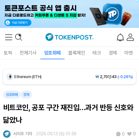
Dogecoin (DOGE)
₩
99.23
(+0.66%)
토픽
전체기사
암호화폐
블록체인
테크
경제
마켓
Bitcoin (BTC)
₩
91,475,943
(-0.03%)
Ethereum (ETH)
₩
2,701,143
(-0.26%)
Tether USDt (USDT)
₩
1,407
(+0.01%)
암호화폐
경제
비트코인, 공포 구간 재진입…과거 반등 신호와
BNB (BNB)
₩
842,683
(+1.05%)
닮았나
USDC (USDC)
₩
1,408
(0.00%)
서지우 기자
2026.06.13 (토) 01:56
0
0
XRP (XRP)
₩
1,465
(+0.47%)