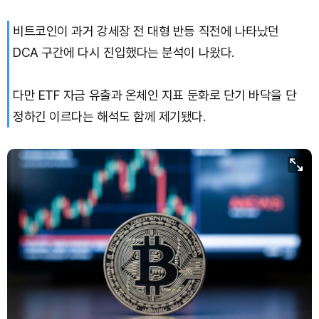
비트코인이 과거 강세장 전 대형 반등 직전에 나타났던
Solana (SOL)
₩
106,218
(+1.72%)
DCA 구간에 다시 진입했다는 분석이 나왔다.
TRON (TRX)
₩
462.7
(+0.35%)
다만 ETF 자금 유출과 온체인 지표 둔화로 단기 바닥을 단
Hyperliquid (HYPE)
₩
76,538
(-3.51%)
정하긴 이르다는 해석도 함께 제기됐다.
Dogecoin (DOGE)
₩
99.23
(+0.66%)
Bitcoin (BTC)
₩
91,475,943
(-0.03%)