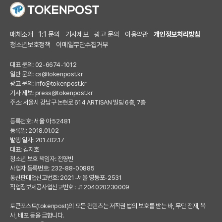
매체소개
1:1 문의
기사제보
광고 문의
이용약관
개인정보처리방침
청소년보호정책
이메일무단수집거부
대표 문의: 02-6674-1012
일반 문의:
cs@tokenpost.kr
광고 문의:
info@tokenpost.kr
기사 제보:
press@tokenpost.kr
주소: 서울시 강남구 논현로 614 ARTISAN 빌딩 6층, 7층
등록번호: 서울 아 52481
등록일: 2018.01.02
발행 일자: 2017.02.17
대표: 김지호
청소년 보호 책임자: 전영빈
사업자 등록번호: 232-88-00885
통신판매업신고번호: 2021-서울 영등포-2531
직업정보제공사업신고번호 : J1204020230009
토큰포스트(tokenpost)의 모든 컨텐츠는 저작권 법의 보호를 받는 바, 무단 전재, 복
사, 배포 등을 금합니다.