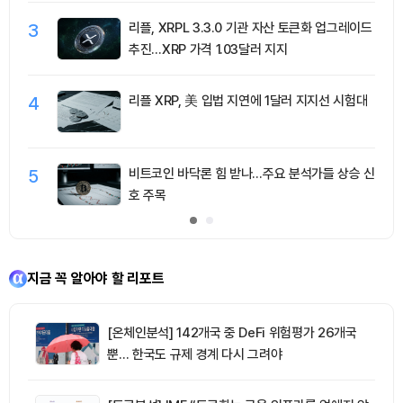
3
리플, XRPL 3.3.0 기관 자산 토큰화 업그레이드
추진…XRP 가격 1.03달러 지지
4
리플 XRP, 美 입법 지연에 1달러 지지선 시험대
5
비트코인 바닥론 힘 받나…주요 분석가들 상승 신
호 주목
지금 꼭 알아야 할 리포트
[온체인분석] 142개국 중 DeFi 위험평가 26개국
뿐… 한국도 규제 경계 다시 그려야