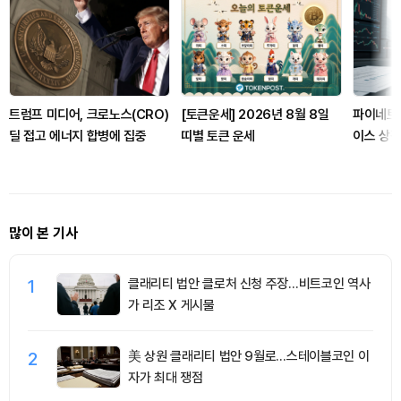
트럼프 미디어, 크로노스(CRO)
[토큰운세] 2026년 8월 8일
파이네트
딜 접고 에너지 합병에 집중
띠별 토큰 운세
이스 상
유틸리티
많이 본 기사
1
클래리티 법안 클로처 신청 주장…비트코인 역사
가 리조 X 게시물
2
美 상원 클래리티 법안 9월로…스테이블코인 이
자가 최대 쟁점