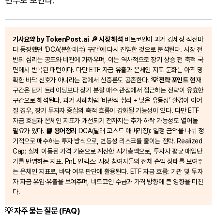
변수로 보인다.
기사요약 by TokenPost.ai
🔎 시장 해석
비트코인이 과거 강세장 직전마
다 등장했던 ‘DCA(분할매수) 구간’에 다시 진입한 것으로 분석된다. 시장 전
반의 심리는 공포와 비관에 가까우며, 이는 역사적으로 장기 상승 전 축적 국
면에서 반복된 패턴이다. 다만 ETF 자금 유출과 온체인 지표 둔화는 아직 명
확한 바닥 신호가 아니라는 점에서 신중론도 공존한다.
💡 전략 포인트
현재
구간은 단기 트레이딩보다 장기 분할 매수 관점에서 접근하는 전략이 유효한
구간으로 해석된다. 과거 사례처럼 ‘비관적 심리 + 낮은 유동성’ 환경이 이어
질 경우, 장기 투자자 중심의 축적 흐름이 강화될 가능성이 있다. 다만 ETF
자금 흐름과 온체인 지표가 개선되기 전까지는 추가 하락 가능성도 열어둘
필요가 있다.
📘 용어정리
DCA(달러 코스트 애버리징): 일정 금액을 나눠 정
기적으로 매수하는 투자 방식으로, 변동성 리스크를 줄이는 전략. Realized
Cap: 실제 이동된 가격 기준으로 계산한 시가총액으로, 투자자 평균 매입단
가를 반영하는 지표. PnL 인덱스: 시장 참여자들의 전체 손익 상태를 보여주
는 온체인 지표로, 바닥 여부 판단에 활용된다. ETF 자금 흐름: 기관 및 투자
자 자금 유입·유출을 보여주며, 비트코인 수급과 가격 방향에 큰 영향을 미친
다.
💡 자주 묻는 질문 (FAQ)