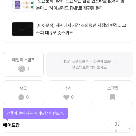
[토큰분석] IMF “토큰화는 금융 인프라를 없애지 않
는다… ‘하이브리드 FMI’로 재편할 뿐”
[마켓분석] 세계에서 가장 소외됐던 시장의 반격… 코
스피 대규모 숏스퀴즈
데일리 스탬프
데일리 스탬프를 찍은 회원이 없습니다.
첫 스탬프를 찍어 보세요!
0
스크랩
댓글
추천
0
0
선물이 쏟아지는 에어드랍 이벤트!
3
/
에어드랍
4