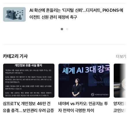
AI 확산에 흔들리는 ‘디지털 신뢰’…디지서트, PKI·DNS·에
이전트 신원 관리 재정비 촉구
카테고리 기사
더보기
삼프로TV, 개인정보 46만 건
네이버 vs 카카오: 인공지능 투
양자컴퓨터
유출 충격… 보안관리 우려 급증
자 전략이 극명한 차이
코인보다 
릴까