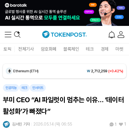
Dogecoin (DOGE)
₩
98.61
(-0.15%)
토픽
전체기사
암호화폐
블록체인
테크
경제
마켓
Bitcoin (BTC)
₩
91,822,076
(+0.53%)
Ethereum (ETH)
₩
2,712,259
(+0.42%)
Tether USDt (USDT)
₩
1,408
(0.00%)
인공지능
테크
인사이트
부미 CEO “AI 파일럿이 멈추는 이유… ‘데이터
BNB (BNB)
₩
849,890
(+0.13%)
활성화’가 빠졌다”
USDC (USDC)
₩
1,409
(0.00%)
김서린 기자
2026.05.14 (목) 06:55
1
1
XRP (XRP)
₩
1,459
(-0.33%)