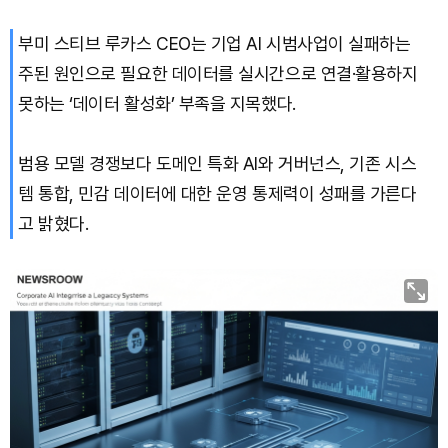
부미 스티브 루카스 CEO는 기업 AI 시범사업이 실패하는
Solana (SOL)
₩
108,368
(+0.87%)
주된 원인으로 필요한 데이터를 실시간으로 연결·활용하지
TRON (TRX)
₩
464.6
(-0.02%)
못하는 ‘데이터 활성화’ 부족을 지목했다.
Hyperliquid (HYPE)
₩
76,363
(-0.88%)
범용 모델 경쟁보다 도메인 특화 AI와 거버넌스, 기존 시스
템 통합, 민감 데이터에 대한 운영 통제력이 성패를 가른다
Dogecoin (DOGE)
₩
98.61
(-0.15%)
고 밝혔다.
Bitcoin (BTC)
₩
91,822,076
(+0.53%)