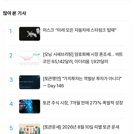
많이 본 기사
1
머스크 “미래 모든 자동차에 스타링크 탑재”
2
[모닝 시세브리핑] 암호화폐 시장 혼조세… 비트
코인 65,142달러, 이더리움 1,921달러
3
[토큰명언] "가치투자는 역발상 투자가 아니다"
ㅡ Day 146
4
토큰 주식 시장, 7개월 만에 273% 폭발적 성장
5
[토큰운세] 2026년 8월 10일 띠별 토큰 운세