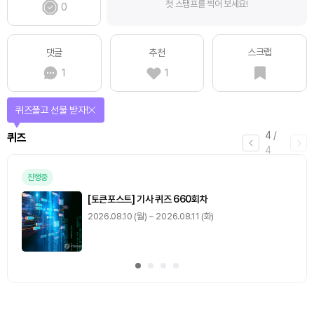
첫 스탬프를 찍어 보세요!
0
스크랩
댓글
추천
1
1
퀴즈풀고 선물 받자!
4
/
퀴즈
4
진행중
[토큰포스트] 기사 퀴즈 660회차
2026.08.10 (월) ~ 2026.08.11 (화)