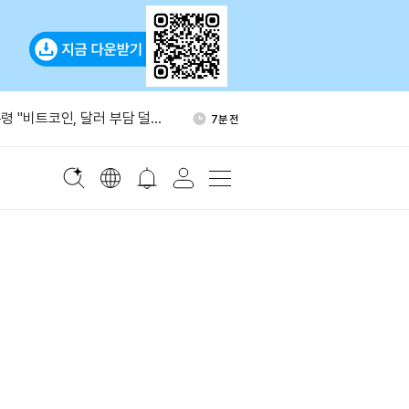
에 소셜 트레이딩 기능 추가
21분 전
령 "비트코인, 달러 부담 덜어
7분 전
장중 11% 넘게 상승…시총 1
11분 전
0억달러
DTCC 시범사업서 ETF 보유분
13분 전
 13억달러 규모 초대형 유조선
19분 전
에 소셜 트레이딩 기능 추가
21분 전
령 "비트코인, 달러 부담 덜어
7분 전