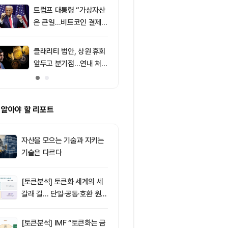
소식 外
트럼프 대통령 “가상자산
9
미 상원 크립토
은 큰일…비트코인 결제
연…홍콩·싱가
늘어”
경쟁력 커지나
클래리티 법안, 상원 휴회
10
리플 XRP, CL
앞두고 분기점…연내 처리
안 지연에 약세
불투명
지선 분기점
 알아야 할 리포트
자산을 모으는 기술과 지키는
기술은 다르다
[토큰분석] 토큰화 세계의 세
갈래 길… 단일·공통·호환 원장
이 가르는 ‘원자적 결제’의 운
명
[토큰분석] IMF “토큰화는 금