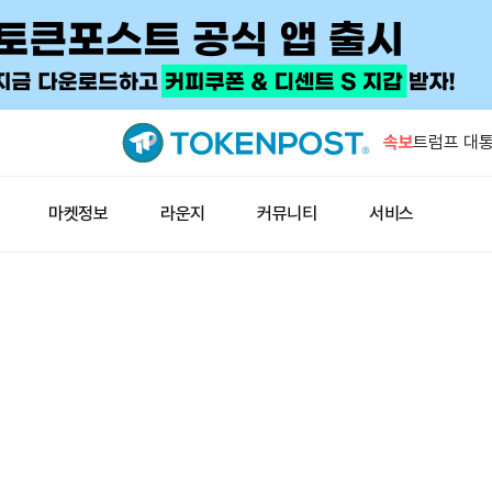
펌프펀, 앱
속보
트럼프 대통
준다"
스페이스X, 
마켓정보
라운지
커뮤니티
서비스
조6천83
JP모건, 
토큰화
ADNOC,
11척 인수
펌프펀, 앱
트럼프 대통
준다"