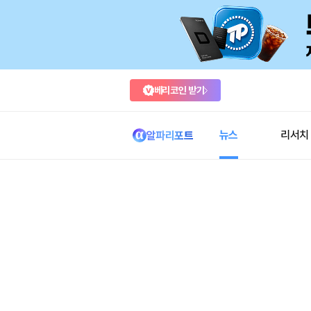
베리코인 받기
뉴스
리서치
알파리포트