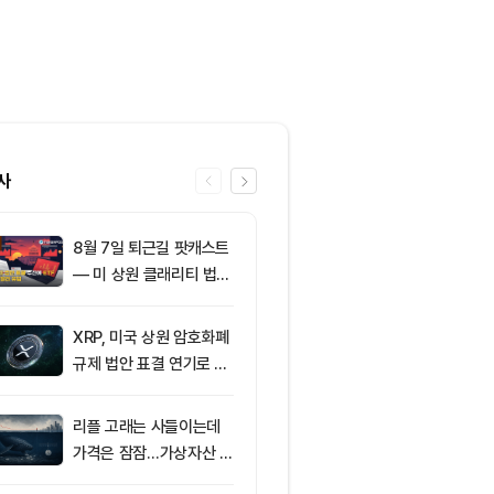
사
8월 7일 퇴근길 팟캐스트
6
친암호화폐 진영
— 미 상원 클래리티 법안
당 경선서 뜻밖
표결 추진…비트코인 ET
래리티 법안 변
F 3일 연속 유입
XRP, 미국 상원 암호화폐
7
미국 CLARIT
규제 법안 표결 연기로 급
결 9월로 연
락
지 1,638 BT
리플 고래는 사들이는데
8
[오후 뉴스브리
가격은 잠잠…가상자산 바
인 고래, 12억
닥 신호 주목
BTC 매입 및 