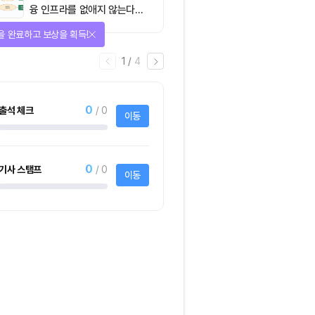
융 인프라를 없애지 않는다…
‘하이브리드 FMI’로 재편할
을 완료하고 보상을 획득!
뿐”
1
/
4
0
출석 체크
/ 0
이동
0
기사 스탬프
/ 0
이동