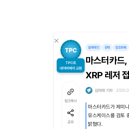
블록체인
경제
암호화폐
마스터카드, 
TPC로
XRP 레저 
네이버페이 교환
김미래 기자
2026.04
링크복사
마스터카드가 제미니와
유스케이스를 검토 중
공유
밝혔다.